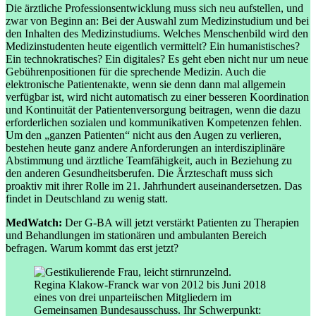
Die ärztliche Professionsentwicklung muss sich neu aufstellen, und
zwar von Beginn an: Bei der Auswahl zum Medizinstudium und bei
den Inhalten des Medizinstudiums. Welches Menschenbild wird den
Medizinstudenten heute eigentlich vermittelt? Ein humanistisches?
Ein technokratisches? Ein digitales? Es geht eben nicht nur um neue
Gebührenpositionen für die sprechende Medizin. Auch die
elektronische Patientenakte, wenn sie denn dann mal allgemein
verfügbar ist, wird nicht automatisch zu einer besseren Koordination
und Kontinuität der Patientenversorgung beitragen, wenn die dazu
erforderlichen sozialen und kommunikativen Kompetenzen fehlen.
Um den „ganzen Patienten“ nicht aus den Augen zu verlieren,
bestehen heute ganz andere Anforderungen an interdisziplinäre
Abstimmung und ärztliche Teamfähigkeit, auch in Beziehung zu
den anderen Gesundheitsberufen. Die Ärzteschaft muss sich
proaktiv mit ihrer Rolle im 21. Jahrhundert auseinandersetzen. Das
findet in Deutschland zu wenig statt.
MedWatch:
Der G-BA will jetzt verstärkt Patienten zu Therapien
und Behandlungen im stationären und ambulanten Bereich
befragen. Warum kommt das erst jetzt?
Regina Klakow-Franck war von 2012 bis Juni 2018
eines von drei unparteiischen Mitgliedern im
Gemeinsamen Bundesausschuss. Ihr Schwerpunkt: