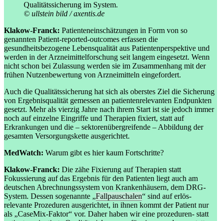
Qualitätssicherung im System.
© ullstein bild / axentis.de
Klakow-Franck:
Patienteneinschätzungen in Form von so
genannten Patient-reported-outcomes erfassen die
gesundheitsbezogene Lebensqualität aus Patientenperspektive und
werden in der Arzneimittelforschung seit langem eingesetzt. Wenn
nicht schon bei Zulassung werden sie im Zusammenhang mit der
frühen Nutzenbewertung von Arzneimitteln eingefordert.
Auch die Qualitätssicherung hat sich als oberstes Ziel die Sicherung
von Ergebnisqualität gemessen an patientenrelevanten Endpunkten
gesetzt. Mehr als vierzig Jahre nach ihrem Start ist sie jedoch immer
noch auf einzelne Eingriffe und Therapien fixiert, statt auf
Erkrankungen und die – sektorenübergreifende – Abbildung der
gesamten Versorgungskette ausgerichtet.
MedWatch:
Warum gibt es hier kaum Fortschritte?
Klakow-Franck:
Die zähe Fixierung auf Therapien statt
Fokussierung auf das Ergebnis für den Patienten liegt auch am
deutschen Abrechnungssystem von Krankenhäusern, dem DRG-
System. Dessen sogenannte „
Fallpauschalen
“ sind auf erlös-
relevante Prozeduren ausgerichtet, in ihnen kommt der Patient nur
als „CaseMix-Faktor“ vor. Daher haben wir eine prozeduren- statt