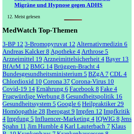
Migräne und Hypnose gegen ADHS
Meist gelesen
MedWatch Top-Themen
3-BP
12
3-Bromopyruvat
12
Alternativmedizin
6
Andreas Kalcker
8
Apotheke
4
Arthrose
5
Arzneimittel
19
Arzneimittelsicherheit
4
Bayer
13
BfArM
12
BMG
14
Brüggen-Bracht
4
Bundesgesundheitsministerium
5
BZgA
7
CDL
4
Chlordioxid
10
Corona
37
Corona-Virus
10
Covid-19
14
Ernährung
6
Facebook
8
Fake
4
Fragwürdige Werbung
8
Gesundheitspolitik
16
Gesundheitssystem
5
Google
6
Heilpraktiker
29
Homöopathie
28
Iberogast
9
Impfen
12
Impfkritik
4
Impfung
5
Influencer-Marketing
4
IQWIG
8
Jens
Spahn
11
Jim Humble
4
Karl Lauterbach
7
Klaus
R.
10
Krankenhaus
7
Krankenhausessen
8