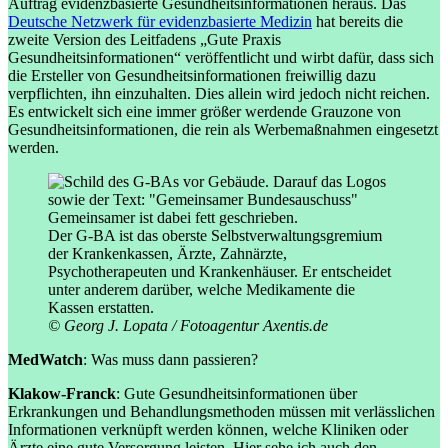
Auftrag evidenzbasierte Gesundheitsinformationen heraus. Das
Deutsche Netzwerk für evidenzbasierte Medizin
hat bereits die
zweite Version des Leitfadens „Gute Praxis
Gesundheitsinformationen“ veröffentlicht und wirbt dafür, dass sich
die Ersteller von Gesundheitsinformationen freiwillig dazu
verpflichten, ihn einzuhalten. Dies allein wird jedoch nicht reichen.
Es entwickelt sich eine immer größer werdende Grauzone von
Gesundheitsinformationen, die rein als Werbemaßnahmen eingesetzt
werden.
Der G-BA ist das oberste Selbstverwaltungsgremium
der Krankenkassen, Ärzte, Zahnärzte,
Psychotherapeuten und Krankenhäuser. Er entscheidet
unter anderem darüber, welche Medikamente die
Kassen erstatten.
© Georg J. Lopata / Fotoagentur Axentis.de
MedWatch
: Was muss dann passieren?
Klakow-Franck
: Gute Gesundheitsinformationen über
Erkrankungen und Behandlungsmethoden müssen mit verlässlichen
Informationen verknüpft werden können, welche Kliniken oder
Ärzte eine gute Versorgung leisten. Hier sehe ich auch den