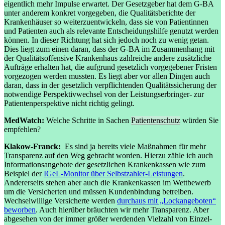
eigentlich mehr Impulse erwartet. Der Gesetzgeber hat dem G-BA
unter anderem konkret vorgegeben, die Qualitätsberichte der
Krankenhäuser so weiterzuentwickeln, dass sie von Patientinnen
und Patienten auch als relevante Entscheidungshilfe genutzt werden
können. In dieser Richtung hat sich jedoch noch zu wenig getan.
Dies liegt zum einen daran, dass der G-BA im Zusammenhang mit
der Qualitätsoffensive Krankenhaus zahlreiche andere zusätzliche
Aufträge erhalten hat, die aufgrund gesetzlich vorgegebener Fristen
vorgezogen werden mussten. Es liegt aber vor allen Dingen auch
daran, dass in der gesetzlich verpflichtenden Qualitätssicherung der
notwendige Perspektivwechsel von der Leistungserbringer- zur
Patientenperspektive nicht richtig gelingt.
MedWatch:
Welche Schritte in Sachen
Patientenschutz
würden Sie
empfehlen?
Klakow-Franck:
Es sind ja bereits viele Maßnahmen für mehr
Transparenz auf den Weg gebracht worden. Hierzu zähle ich auch
Informationsangebote der gesetzlichen Krankenkassen wie zum
Beispiel der
IGeL-Monitor über Selbstzahler-Leistungen
.
Andererseits stehen aber auch die Krankenkassen im Wettbewerb
um die Versicherten und müssen Kundenbindung betreiben.
Wechselwillige Versicherte werden
durchaus mit „Lockangeboten“
beworben
. Auch hierüber bräuchten wir mehr Transparenz. Aber
abgesehen von der immer größer werdenden Vielzahl von Einzel-