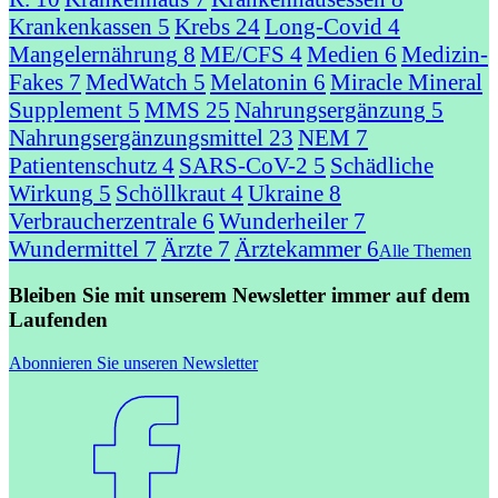
Krankenkassen
5
Krebs
24
Long-Covid
4
Mangelernährung
8
ME/CFS
4
Medien
6
Medizin-
Fakes
7
MedWatch
5
Melatonin
6
Miracle Mineral
Supplement
5
MMS
25
Nahrungsergänzung
5
Nahrungsergänzungsmittel
23
NEM
7
Patientenschutz
4
SARS-CoV-2
5
Schädliche
Wirkung
5
Schöllkraut
4
Ukraine
8
Verbraucherzentrale
6
Wunderheiler
7
Wundermittel
7
Ärzte
7
Ärztekammer
6
Alle Themen
Bleiben Sie mit unserem Newsletter immer auf dem
Laufenden
Abonnieren Sie unseren Newsletter