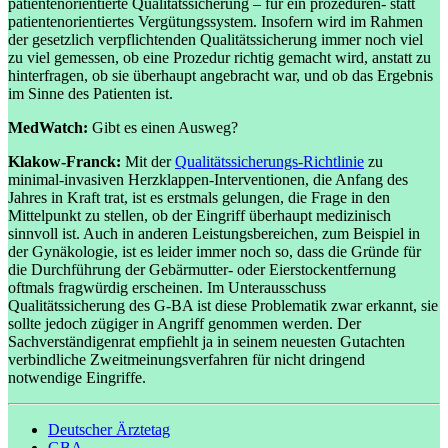
patientenorientierte Qualitätssicherung – für ein prozeduren- statt
patientenorientiertes Vergütungssystem. Insofern wird im Rahmen
der gesetzlich verpflichtenden Qualitätssicherung immer noch viel
zu viel gemessen, ob eine Prozedur richtig gemacht wird, anstatt zu
hinterfragen, ob sie überhaupt angebracht war, und ob das Ergebnis
im Sinne des Patienten ist.
MedWatch:
Gibt es einen Ausweg?
Klakow-Franck:
Mit der
Qualitätssicherungs-Richtlinie
zu
minimal-invasiven Herzklappen-Interventionen, die Anfang des
Jahres in Kraft trat, ist es erstmals gelungen, die Frage in den
Mittelpunkt zu stellen, ob der Eingriff überhaupt medizinisch
sinnvoll ist. Auch in anderen Leistungsbereichen, zum Beispiel in
der Gynäkologie, ist es leider immer noch so, dass die Gründe für
die Durchführung der Gebärmutter- oder Eierstockentfernung
oftmals fragwürdig erscheinen. Im Unterausschuss
Qualitätssicherung des G-BA ist diese Problematik zwar erkannt, sie
sollte jedoch zügiger in Angriff genommen werden. Der
Sachverständigenrat empfiehlt ja in seinem neuesten Gutachten
verbindliche Zweitmeinungsverfahren für nicht dringend
notwendige Eingriffe.
Deutscher Ärztetag
GBA