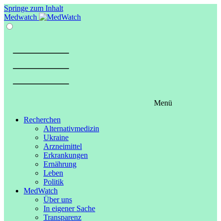
Springe zum Inhalt
Medwatch
Menü
Recherchen
Alternativmedizin
Ukraine
Arzneimittel
Erkrankungen
Ernährung
Leben
Politik
MedWatch
Über uns
In eigener Sache
Transparenz