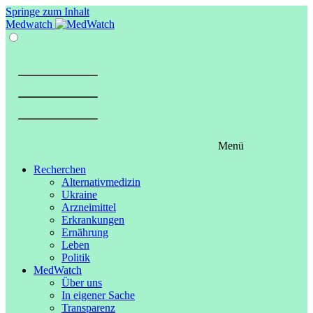
Springe zum Inhalt
Medwatch
Menü
Recherchen
Alternativmedizin
Ukraine
Arzneimittel
Erkrankungen
Ernährung
Leben
Politik
MedWatch
Über uns
In eigener Sache
Transparenz