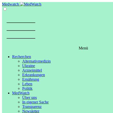
Springe
Medwatch
zum
Inhalt
Menü
Recherchen
Alternativmedizin
Ukraine
Arzneimittel
Erkrankungen
Ernährung
Leben
Politik
MedWatch
Über uns
In eigener Sache
Transparenz
Newsletter