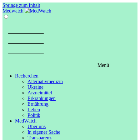
Springe zum Inhalt
Medwatch
Menü
Recherchen
Alternativmedizin
Ukraine
Arzneimittel
Erkrankungen
Ernährung
Leben
Politik
MedWatch
Über uns
In eigener Sache
Transparenz