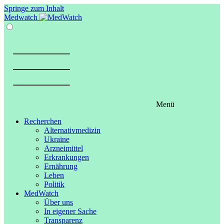
Springe zum Inhalt
Medwatch
Menü
Recherchen
Alternativmedizin
Ukraine
Arzneimittel
Erkrankungen
Ernährung
Leben
Politik
MedWatch
Über uns
In eigener Sache
Transparenz