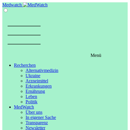
Springe
Medwatch
zum
Inhalt
Menü
Recherchen
Alternativmedizin
Ukraine
Arzneimittel
Erkrankungen
Ernährung
Leben
Politik
MedWatch
Über uns
In eigener Sache
Transparenz
Newsletter