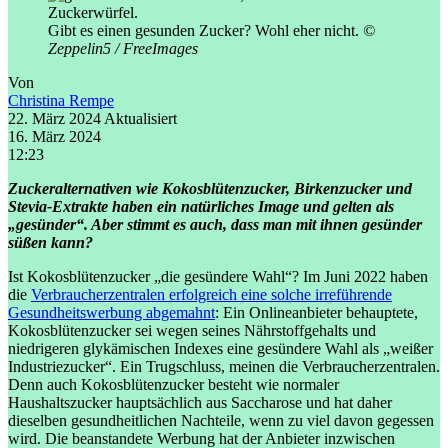
Gibt es einen gesunden Zucker? Wohl eher nicht.
©
Zeppelin5 / FreeImages
Von
Christina Rempe
22. März 2024
Aktualisiert
16. März 2024
12:23
Zuckeralternativen wie Kokosblütenzucker, Birkenzucker und
Stevia-Extrakte haben ein natürliches Image und gelten als
„gesünder“. Aber stimmt es auch, dass man mit ihnen gesünder
süßen kann?
Ist Kokosblütenzucker „die gesündere Wahl“? Im Juni 2022 haben
die
Verbraucherzentralen erfolgreich eine solche irreführende
Gesundheitswerbung abgemahnt
: Ein Onlineanbieter behauptete,
Kokosblütenzucker sei wegen seines Nährstoffgehalts und
niedrigeren glykämischen Indexes eine gesündere Wahl als „weißer
Industriezucker“. Ein Trugschluss, meinen die Verbraucherzentralen.
Denn auch Kokosblütenzucker besteht wie normaler
Haushaltszucker hauptsächlich aus Saccharose und hat daher
dieselben gesundheitlichen Nachteile, wenn zu viel davon gegessen
wird. Die beanstandete Werbung hat der Anbieter inzwischen