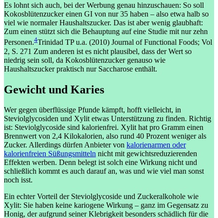
Es lohnt sich auch, bei der Werbung genau hinzuschauen: So soll
Kokosblütenzucker einen GI von nur 35 haben – also etwa halb so
viel wie normaler Haushaltszucker. Das ist aber wenig glaubhaft:
Zum einen stützt sich die Behauptung auf eine Studie mit nur zehn
4
Personen.
Trinidad TP u.a. (2010) Journal of Functional Foods; Vol
2, S. 271
Zum anderen ist es nicht plausibel, dass der Wert so
niedrig sein soll, da Kokosblütenzucker genauso wie
Haushaltszucker praktisch nur Saccharose enthält.
Gewicht und Karies
Wer gegen überflüssige Pfunde kämpft, hofft vielleicht, in
Steviolglycosiden und Xylit etwas Unterstützung zu finden. Richtig
ist: Steviolglycoside sind kalorienfrei. Xylit hat pro Gramm einen
Brennwert von 2,4 Kilokalorien, also rund 40 Prozent weniger als
Zucker. Allerdings dürfen Anbieter von
kalorienarmen oder
kalorienfreien Süßungsmitteln
nicht mit gewichtsreduzierenden
Effekten werben. Denn belegt ist solch eine Wirkung nicht und
schließlich kommt es auch darauf an, was und wie viel man sonst
noch isst.
Ein echter Vorteil der Steviolglycoside und Zuckeralkohole wie
Xylit: Sie haben keine kariogene Wirkung – ganz im Gegensatz zu
Honig, der aufgrund seiner Klebrigkeit besonders schädlich für die