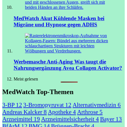
MedWatch Akut
Kühlende Masken bei
Migräne und Hypnose gegen ADHS
Werbemasche Anti-Aging
Was taugt die
Nahrungsergänzung Avea Collagen Activator?
Meist gelesen
MedWatch Top-Themen
3-BP
12
3-Bromopyruvat
12
Alternativmedizin
6
Andreas Kalcker
8
Apotheke
4
Arthrose
5
Arzneimittel
19
Arzneimittelsicherheit
4
Bayer
13
BfArM
12
BMG
14
Brüggen-Bracht
4