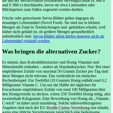
die aus der Stevia-Pflanze extrahierten Steviolglycoside (E 960 a
und E 960 c) durchlaufen, bevor sie etwa Limonaden oder
Milchspeisen zum Süßen zugesetzt werden durften.
Frische oder getrocknete Stevia-Blätter gelten dagegen als
neuartiges Lebensmittel (Novel Food). Sie sind nur in kleinen
Mengen als Zutat in Teemischungen und -getränken erlaubt, weil
bisher nicht geklärt ist, ob größere Mengen gesundheitlich
unbedenklich sind.
Stevia-Blätter allein dürfen dagegen nicht als
Lebensmittel verkauft werden
.
Was bringen die alternativen Zucker?
Es stimmt, dass Kokosblütenzucker und Honig Vitamine und
Mineralstoffe enthalten – anders als Haushaltszucker. Nur: Bei einer
empfohlenen Zufuhr von maximal 50 Gramm Zucker pro Tag sind
diese Mengen nicht relevant. Das verdeutlicht ein einfaches
Rechenbeispiel: Ein Teelöffel (10 Gramm) Honig enthält rund 0,2
Milligramm Vitamin C. Um nur die Hälfte der täglichen für
Erwachsene empfohlenen Zufuhr von rund 100 Milligramm über
den Honigverzehr zu decken, wären 250 Teelöffel Honig nötig, also
zweieinhalb Kilogramm. Eine Bewerbung von Honig als „Vitamin-
C-reich“ ist daher auch unzulässig. Solche nährwertbezogenen
Angaben sind nach der EU-
Health-Claims-Verordnung
nur erlaubt,
wenn eine übliche Verzehrmenge tatsächlich eine bedeutsame