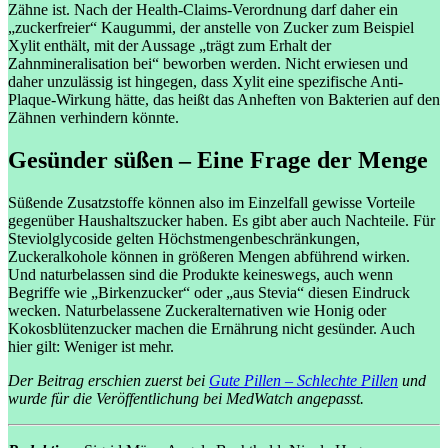
Zähne ist. Nach der Health-Claims-Verordnung darf daher ein
„zuckerfreier“ Kaugummi, der anstelle von Zucker zum Beispiel
Xylit enthält, mit der Aussage „trägt zum Erhalt der
Zahnmineralisation bei“ beworben werden. Nicht erwiesen und
daher unzulässig ist hingegen, dass Xylit eine spezifische Anti-
Plaque-Wirkung hätte, das heißt das Anheften von Bakterien auf den
Zähnen verhindern könnte.
Gesünder süßen – Eine Frage der Menge
Süßende Zusatzstoffe können also im Einzelfall gewisse Vorteile
gegenüber Haushaltszucker haben. Es gibt aber auch Nachteile. Für
Steviolglycoside gelten Höchstmengenbeschränkungen,
Zuckeralkohole können in größeren Mengen abführend wirken.
Und naturbelassen sind die Produkte keineswegs, auch wenn
Begriffe wie „Birkenzucker“ oder „aus Stevia“ diesen Eindruck
wecken. Naturbelassene Zuckeralternativen wie Honig oder
Kokosblütenzucker machen die Ernährung nicht gesünder. Auch
hier gilt: Weniger ist mehr.
Der Beitrag erschien zuerst bei
Gute Pillen – Schlechte Pillen
und
wurde für die Veröffentlichung bei MedWatch angepasst.