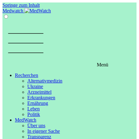
Springe zum Inhalt
Medwatch
Menü
Recherchen
Alternativmedizin
Ukraine
Arzneimittel
Erkrankungen
Ernährung
Leben
Politik
MedWatch
Über uns
In eigener Sache
Transparenz