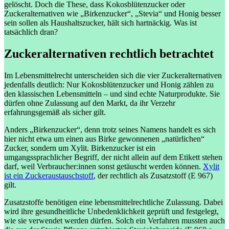
gelöscht. Doch die These, dass Kokosblütenzucker oder
Zuckeralternativen wie „Birkenzucker“, „Stevia“ und Honig besser
sein sollen als Haushaltszucker, hält sich hartnäckig. Was ist
tatsächlich dran?
Zuckeralternativen rechtlich betrachtet
Im Lebensmittelrecht unterscheiden sich die vier Zuckeralternativen
jedenfalls deutlich: Nur Kokosblütenzucker und Honig zählen zu
den klassischen Lebensmitteln – und sind echte Naturprodukte. Sie
dürfen ohne Zulassung auf den Markt, da ihr Verzehr
erfahrungsgemäß als sicher gilt.
Anders „Birkenzucker“, denn trotz seines Namens handelt es sich
hier nicht etwa um einen aus Birke gewonnenen „natürlichen“
Zucker, sondern um Xylit. Birkenzucker ist ein
umgangssprachlicher Begriff, der nicht allein auf dem Etikett stehen
darf, weil Verbraucher:innen sonst getäuscht werden können.
Xylit
ist ein Zuckeraustauschstoff
, der rechtlich als Zusatzstoff (E 967)
gilt.
Zusatzstoffe benötigen eine lebensmittelrechtliche Zulassung. Dabei
wird ihre gesundheitliche Unbedenklichkeit geprüft und festgelegt,
wie sie verwendet werden dürfen. Solch ein Verfahren mussten auch