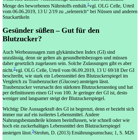
1
Menge des beworbenen Nährstoffs enthält.
vgl. OLG Celle, Urteil
vom 06.06.2019, 13 U 2/19 zu „selenreich“ bei Nüssen und anderen
Snackartikeln
Gesünder süßen – Gut für den
Blutzucker?
Auch Werbeaussagen zum glykämischen Index (GI) sind
unzulässig, denn sie gelten als gesundheitsbezogen und müssen
daher gesetzlich zugelassen sein. Solche Zulassungen gibt es aber
2
nicht.
vgl. OLG Celle, Urteil vom 06.09.2019, 13 U 69/18
Der GI
beschreibt, wie stark ein Lebensmittel den Blutzuckerspiegel im
Vergleich zu Traubenzucker (Glucose) ansteigen lässt.
Traubenzucker verursacht den stärksten Blutzuckeranstieg und hat
per definitionem einen GI von 100. Je geringer der GI ist, desto
weniger und langsamer steigt der Blutzuckerspiegel.
Wichtig: Die Aussagekraft des GI ist begrenzt, denn er bezieht sich
immer nur auf ein isoliertes Lebensmittel. Andere
Nahrungsbestandteile können beeinflussen, wie schnell oder wie
hoch ein zuckerhaltiges Lebensmittel den Blutzuckerspiegel
3
ansteigen lässt.
Strohm, D. (2013) Ernährungsumschau; 1, S. M26