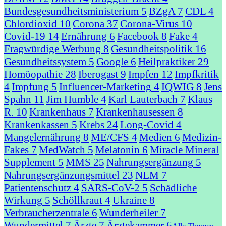
Bundesgesundheitsministerium
5
BZgA
7
CDL
4
Chlordioxid
10
Corona
37
Corona-Virus
10
Covid-19
14
Ernährung
6
Facebook
8
Fake
4
Fragwürdige Werbung
8
Gesundheitspolitik
16
Gesundheitssystem
5
Google
6
Heilpraktiker
29
Homöopathie
28
Iberogast
9
Impfen
12
Impfkritik
4
Impfung
5
Influencer-Marketing
4
IQWIG
8
Jens
Spahn
11
Jim Humble
4
Karl Lauterbach
7
Klaus
R.
10
Krankenhaus
7
Krankenhausessen
8
Krankenkassen
5
Krebs
24
Long-Covid
4
Mangelernährung
8
ME/CFS
4
Medien
6
Medizin-
Fakes
7
MedWatch
5
Melatonin
6
Miracle Mineral
Supplement
5
MMS
25
Nahrungsergänzung
5
Nahrungsergänzungsmittel
23
NEM
7
Patientenschutz
4
SARS-CoV-2
5
Schädliche
Wirkung
5
Schöllkraut
4
Ukraine
8
Verbraucherzentrale
6
Wunderheiler
7
Wundermittel
7
Ärzte
7
Ärztekammer
6