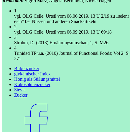
Redaktion:
Sigrid März, Angela Bechthold, Nicole Hagen
1
vgl. OLG Celle, Urteil vom 06.06.2019, 13 U 2/19 zu „selenr
eich“ bei Nüssen und anderen Snackartikeln
2
vgl. OLG Celle, Urteil vom 06.09.2019, 13 U 69/18
3
Strohm, D. (2013) Ernährungsumschau; 1, S. M26
4
Trinidad TP u.a. (2010) Journal of Functional Foods; Vol 2, S.
271
Birkenzucker
glykämischer Index
Honig als Süßungsmittel
Kokosblütenzucker
Stevia
Zucker