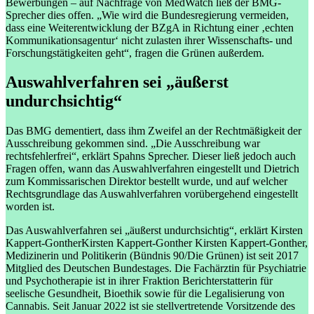
Bewerbungen – auf Nachfrage von MedWatch ließ der BMG-
Sprecher dies offen. „Wie wird die Bundesregierung vermeiden,
dass eine Weiterentwicklung der BZgA in Richtung einer ‚echten
Kommunikationsagentur‘ nicht zulasten ihrer Wissenschafts- und
Forschungstätigkeiten geht“, fragen die Grünen außerdem.
Auswahlverfahren sei „äußerst
undurchsichtig“
Das BMG dementiert, dass ihm Zweifel an der Rechtmäßigkeit der
Ausschreibung gekommen sind. „Die Ausschreibung war
rechtsfehlerfrei“, erklärt Spahns Sprecher. Dieser ließ jedoch auch
Fragen offen, wann das Auswahlverfahren eingestellt und Dietrich
zum Kommissarischen Direktor bestellt wurde, und auf welcher
Rechtsgrundlage das Auswahlverfahren vorübergehend eingestellt
worden ist.
Das Auswahlverfahren sei „äußerst undurchsichtig“, erklärt
Kirsten
Kappert-Gonther
Kirsten Kappert-Gonther
Kirsten Kappert-Gonther,
Medizinerin und Politikerin (Bündnis 90/Die Grünen) ist seit 2017
Mitglied des Deutschen Bundestages. Die Fachärztin für Psychiatrie
und Psychotherapie ist in ihrer Fraktion Berichterstatterin für
seelische Gesundheit, Bioethik sowie für die Legalisierung von
Cannabis. Seit Januar 2022 ist sie stellvertretende Vorsitzende des