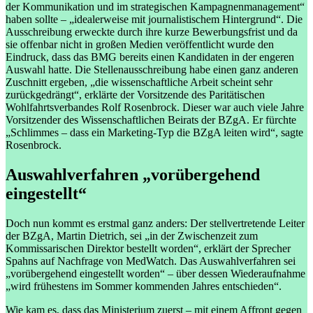
der Kommunikation und im strategischen Kampagnenmanagement“
haben sollte – „idealerweise mit journalistischem Hintergrund“. Die
Ausschreibung erweckte durch ihre kurze Bewerbungsfrist und da
sie offenbar nicht in großen Medien veröffentlicht wurde den
Eindruck, dass das BMG bereits einen Kandidaten in der engeren
Auswahl hatte. Die Stellenausschreibung habe einen ganz anderen
Zuschnitt ergeben, „die wissenschaftliche Arbeit scheint sehr
zurückgedrängt“, erklärte der Vorsitzende des Paritätischen
Wohlfahrtsverbandes Rolf Rosenbrock. Dieser war auch viele Jahre
Vorsitzender des Wissenschaftlichen Beirats der BZgA. Er fürchte
„Schlimmes – dass ein Marketing-Typ die BZgA leiten wird“, sagte
Rosenbrock.
Auswahlverfahren „vorübergehend
eingestellt“
Doch nun kommt es erstmal ganz anders: Der stellvertretende Leiter
der BZgA, Martin Dietrich, sei „in der Zwischenzeit zum
Kommissarischen Direktor bestellt worden“, erklärt der Sprecher
Spahns auf Nachfrage von MedWatch. Das Auswahlverfahren sei
„vorübergehend eingestellt worden“ – über dessen Wiederaufnahme
„wird frühestens im Sommer kommenden Jahres entschieden“.
Wie kam es, dass das Ministerium zuerst – mit einem Affront gegen