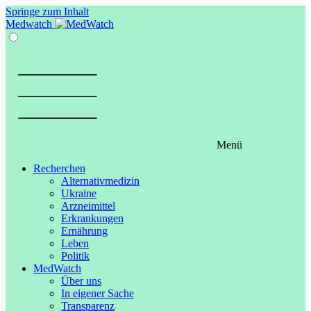
Springe zum Inhalt
Medwatch
Menü
Recherchen
Alternativmedizin
Ukraine
Arzneimittel
Erkrankungen
Ernährung
Leben
Politik
MedWatch
Über uns
In eigener Sache
Transparenz