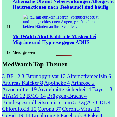
Ätherische Öle mit Nebenwirkungen
Allergische
Hautreaktionen nach Teebaumöl sind häufig
MedWatch Akut
Kühlende Masken bei
Migräne und Hypnose gegen ADHS
Meist gelesen
MedWatch Top-Themen
3-BP
12
3-Bromopyruvat
12
Alternativmedizin
6
Andreas Kalcker
8
Apotheke
4
Arthrose
5
Arzneimittel
19
Arzneimittelsicherheit
4
Bayer
13
BfArM
12
BMG
14
Brüggen-Bracht
4
Bundesgesundheitsministerium
5
BZgA
7
CDL
4
Chlordioxid
10
Corona
37
Corona-Virus
10
Covid-19
14
Ernährung
6
Facebook
8
Fake
4