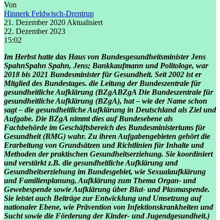
Von
Hinnerk Feldwisch-Drentrup
21. Dezember 2020
Aktualisiert
22. Dezember 2023
15:02
Im Herbst hatte das Haus von Bundesgesundheitsminister Jens
Spahn
Spahn
Spahn, Jens; Bankkaufmann und Politologe, war
2018 bis 2021 Bundesminister für Gesundheit. Seit 2002 ist er
Mitglied des Bundestages.
die Leitung der Bundeszentrale für
gesundheitliche Aufklärung (
BZgA
BZgA
Die Bundeszentrale für
gesundheitliche Aufklärung (BZgA), hat – wie der Name schon
sagt – die gesundheitliche Aufklärung in Deutschland als Ziel und
Aufgabe. Die BZgA nimmt dies auf Bundesebene als
Fachbehörde im Geschäftsbereich des Bundesministeriums für
Gesundheit (BMG) wahr. Zu ihren Aufgabengebieten gehört die
Erarbeitung von Grundsätzen und Richtlinien für Inhalte und
Methoden der praktischen Gesundheitserziehung. Sie koordiniert
und verstärkt z.B. die gesundheitliche Aufklärung und
Gesundheitserziehung im Bundesgebiet, wie Sexualaufklärung
und Familienplanung, Aufklärung zum Thema Organ- und
Gewebespende sowie Aufklärung über Blut- und Plasmaspende.
Sie leistet auch Beiträge zur Entwicklung und Umsetzung auf
nationaler Ebene, wie Prävention von Infektionskrankheiten und
Sucht sowie die Förderung der Kinder- und Jugendgesundheit.
)