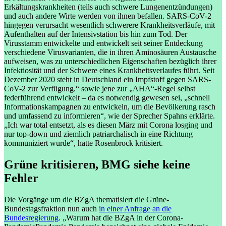
Erkältungskrankheiten (teils auch schwere Lungenentzündungen)
und auch andere Wirte werden von ihnen befallen. SARS-CoV-2
hingegen verursacht wesentlich schwerere Krankheitsverläufe, mit
Aufenthalten auf der Intensivstation bis hin zum Tod. Der
Virusstamm entwickelte und entwickelt seit seiner Entdeckung
verschiedene Virusvarianten, die in ihren Aminosäuren Austausche
aufweisen, was zu unterschiedlichen Eigenschaften bezüglich ihrer
Infektiosität und der Schwere eines Krankheitsverlaufes führt. Seit
Dezember 2020 steht in Deutschland ein Impfstoff gegen SARS-
CoV-2 zur Verfügung.
“ sowie jene zur „AHA“-Regel selbst
federführend entwickelt – da es notwendig gewesen sei, „schnell
Informationskampagnen zu entwickeln, um die Bevölkerung rasch
und umfassend zu informieren“, wie der Sprecher Spahns erklärte.
„Ich war total entsetzt, als es diesen März mit Corona losging und
nur top-down und ziemlich patriarchalisch in eine Richtung
kommuniziert wurde“, hatte Rosenbrock kritisiert.
Grüne kritisieren, BMG siehe keine
Fehler
Die Vorgänge um die BZgA thematisiert die Grüne-
Bundestagsfraktion nun auch
in einer Anfrage an die
Bundesregierung
. „Warum hat die BZgA in der Corona-