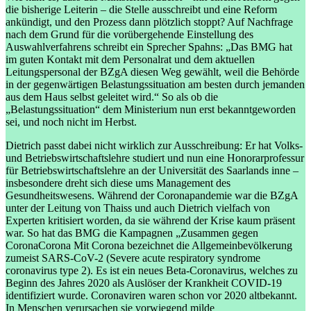
die bisherige Leiterin – die Stelle ausschreibt und eine Reform
ankündigt, und den Prozess dann plötzlich stoppt? Auf Nachfrage
nach dem Grund für die vorübergehende Einstellung des
Auswahlverfahrens schreibt ein Sprecher Spahns: „Das BMG hat
im guten Kontakt mit dem Personalrat und dem aktuellen
Leitungspersonal der BZgA diesen Weg gewählt, weil die Behörde
in der gegenwärtigen Belastungssituation am besten durch jemanden
aus dem Haus selbst geleitet wird.“ So als ob die
„Belastungssituation“ dem Ministerium nun erst bekanntgeworden
sei, und noch nicht im Herbst.
Dietrich passt dabei nicht wirklich zur Ausschreibung: Er hat Volks-
und Betriebswirtschaftslehre studiert und nun eine Honorarprofessur
für Betriebswirtschaftslehre an der Universität des Saarlands inne –
insbesondere dreht sich diese ums Management des
Gesundheitswesens. Während der Coronapandemie war die BZgA
unter der Leitung von Thaiss und auch Dietrich vielfach von
Experten kritisiert worden, da sie während der Krise kaum präsent
war. So hat das BMG die Kampagnen „Zusammen gegen
Corona
Corona
Mit Corona bezeichnet die Allgemeinbevölkerung
zumeist SARS-CoV-2 (Severe acute respiratory syndrome
coronavirus type 2). Es ist ein neues Beta-Coronavirus, welches zu
Beginn des Jahres 2020 als Auslöser der Krankheit COVID-19
identifiziert wurde. Coronaviren waren schon vor 2020 altbekannt.
In Menschen verursachen sie vorwiegend milde