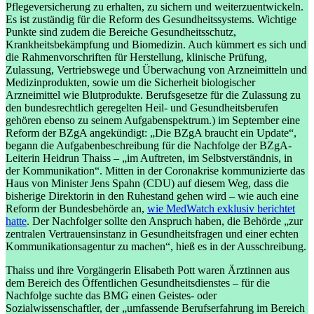
Pflegeversicherung zu erhalten, zu sichern und weiterzuentwickeln.
Es ist zuständig für die Reform des Gesundheitssystems. Wichtige
Punkte sind zudem die Bereiche Gesundheitsschutz,
Krankheitsbekämpfung und Biomedizin. Auch kümmert es sich und
die Rahmenvorschriften für Herstellung, klinische Prüfung,
Zulassung, Vertriebswege und Überwachung von Arzneimitteln und
Medizinprodukten, sowie um die Sicherheit biologischer
Arzneimittel wie Blutprodukte. Berufsgesetze für die Zulassung zu
den bundesrechtlich geregelten Heil- und Gesundheitsberufen
gehören ebenso zu seinem Aufgabenspektrum.
) im September eine
Reform der BZgA angekündigt: „Die BZgA braucht ein Update“,
begann die Aufgabenbeschreibung für die Nachfolge der BZgA-
Leiterin Heidrun Thaiss – „im Auftreten, im Selbstverständnis, in
der Kommunikation“. Mitten in der Coronakrise kommunizierte das
Haus von Minister Jens Spahn (CDU) auf diesem Weg, dass die
bisherige Direktorin in den Ruhestand gehen wird – wie auch eine
Reform der Bundesbehörde an,
wie MedWatch exklusiv berichtet
hatte
. Der Nachfolger sollte den Anspruch haben, die Behörde „zur
zentralen Vertrauensinstanz in Gesundheitsfragen und einer echten
Kommunikationsagentur zu machen“, hieß es in der Ausschreibung.
Thaiss und ihre Vorgängerin Elisabeth Pott waren Ärztinnen aus
dem Bereich des Öffentlichen Gesundheitsdienstes – für die
Nachfolge suchte das BMG einen Geistes- oder
Sozialwissenschaftler, der „umfassende Berufserfahrung im Bereich