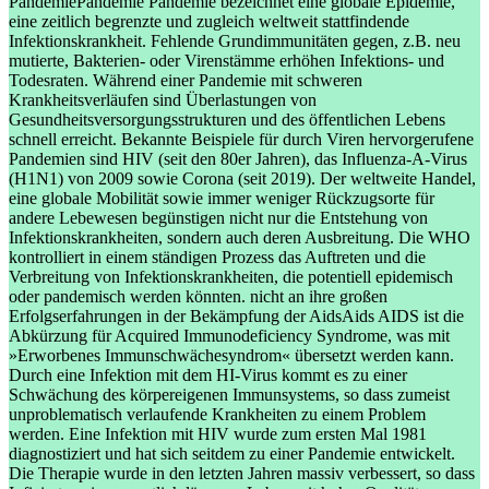
Pandemie
Pandemie
Pandemie bezeichnet eine globale Epidemie,
eine zeitlich begrenzte und zugleich weltweit stattfindende
Infektionskrankheit. Fehlende Grundimmunitäten gegen, z.B. neu
mutierte, Bakterien- oder Virenstämme erhöhen Infektions- und
Todesraten. Während einer Pandemie mit schweren
Krankheitsverläufen sind Überlastungen von
Gesundheitsversorgungsstrukturen und des öffentlichen Lebens
schnell erreicht. Bekannte Beispiele für durch Viren hervorgerufene
Pandemien sind HIV (seit den 80er Jahren), das Influenza-A-Virus
(H1N1) von 2009 sowie Corona (seit 2019). Der weltweite Handel,
eine globale Mobilität sowie immer weniger Rückzugsorte für
andere Lebewesen begünstigen nicht nur die Entstehung von
Infektionskrankheiten, sondern auch deren Ausbreitung. Die WHO
kontrolliert in einem ständigen Prozess das Auftreten und die
Verbreitung von Infektionskrankheiten, die potentiell epidemisch
oder pandemisch werden könnten.
nicht an ihre großen
Erfolgserfahrungen in der Bekämpfung der
Aids
Aids
AIDS ist die
Abkürzung für Acquired Immunodeficiency Syndrome, was mit
»Erworbenes Immunschwächesyndrom« übersetzt werden kann.
Durch eine Infektion mit dem HI-Virus kommt es zu einer
Schwächung des körpereigenen Immunsystems, so dass zumeist
unproblematisch verlaufende Krankheiten zu einem Problem
werden. Eine Infektion mit HIV wurde zum ersten Mal 1981
diagnostiziert und hat sich seitdem zu einer Pandemie entwickelt.
Die Therapie wurde in den letzten Jahren massiv verbessert, so dass