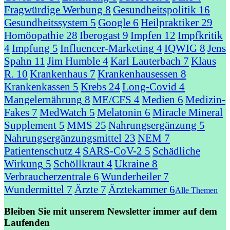
Fragwürdige Werbung
8
Gesundheitspolitik
16
Gesundheitssystem
5
Google
6
Heilpraktiker
29
Homöopathie
28
Iberogast
9
Impfen
12
Impfkritik
4
Impfung
5
Influencer-Marketing
4
IQWIG
8
Jens
Spahn
11
Jim Humble
4
Karl Lauterbach
7
Klaus
R.
10
Krankenhaus
7
Krankenhausessen
8
Krankenkassen
5
Krebs
24
Long-Covid
4
Mangelernährung
8
ME/CFS
4
Medien
6
Medizin-
Fakes
7
MedWatch
5
Melatonin
6
Miracle Mineral
Supplement
5
MMS
25
Nahrungsergänzung
5
Nahrungsergänzungsmittel
23
NEM
7
Patientenschutz
4
SARS-CoV-2
5
Schädliche
Wirkung
5
Schöllkraut
4
Ukraine
8
Verbraucherzentrale
6
Wunderheiler
7
Wundermittel
7
Ärzte
7
Ärztekammer
6
Alle Themen
Bleiben Sie mit unserem Newsletter immer auf dem
Laufenden