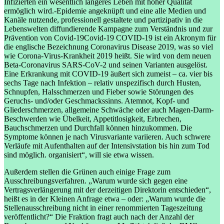
Infizierten ein wesentlich längeres Leben mit hoher Qualität
ermöglich wird.
-Epidemie angeknüpft und eine alle Medien und
Kanäle nutzende, professionell gestaltete und partizipativ in die
Lebenswelten diffundierende Kampagne zum Verständnis und zur
Prävention von
Covid-19
Covid-19
COVID-19 ist ein Akronym für
die englische Bezeichnung Coronavirus Disease 2019, was so viel
wie Corona-Virus-Krankheit 2019 heißt. Sie wird von dem neuen
Beta-Coronavirus SARS-CoV-2 und seinen Varianten ausgelöst.
Eine Erkrankung mit COVID-19 äußert sich zumeist – ca. vier bis
sechs Tage nach Infektion – relativ unspezifisch durch Husten,
Schnupfen, Halsschmerzen und Fieber sowie Störungen des
Geruchs- und/oder Geschmackssinns. Atemnot, Kopf- und
Gliederschmerzen, allgemeine Schwäche oder auch Magen-Darm-
Beschwerden wie Übelkeit, Appetitlosigkeit, Erbrechen,
Bauchschmerzen und Durchfall können hinzukommen. Die
Symptome können je nach Virusvariante variieren. Auch schwere
Verläufe mit Aufenthalten auf der Intensivstation bis hin zum Tod
sind möglich.
organisiert“, will sie etwa wissen.
Außerdem stellen die Grünen auch einige Frage zum
Ausschreibungsverfahren. „Warum wurde sich gegen eine
Vertragsverlängerung mit der derzeitigen Direktorin entschieden“,
heißt es in der Kleinen Anfrage etwa – oder: „Warum wurde die
Stellenausschreibung nicht in einer renommierten Tageszeitung
veröffentlicht?“ Die Fraktion fragt auch nach der Anzahl der