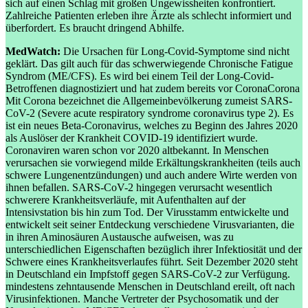
sich auf einen Schlag mit großen Ungewissheiten konfrontiert.
Zahlreiche Patienten erleben ihre Ärzte als schlecht informiert und
überfordert. Es braucht dringend Abhilfe.
MedWatch:
Die Ursachen für Long-Covid-Symptome sind nicht
geklärt. Das gilt auch für das schwerwiegende Chronische Fatigue
Syndrom (ME/CFS). Es wird bei einem Teil der Long-Covid-
Betroffenen diagnostiziert und hat zudem bereits vor
Corona
Corona
Mit Corona bezeichnet die Allgemeinbevölkerung zumeist SARS-
CoV-2 (Severe acute respiratory syndrome coronavirus type 2). Es
ist ein neues Beta-Coronavirus, welches zu Beginn des Jahres 2020
als Auslöser der Krankheit COVID-19 identifiziert wurde.
Coronaviren waren schon vor 2020 altbekannt. In Menschen
verursachen sie vorwiegend milde Erkältungskrankheiten (teils auch
schwere Lungenentzündungen) und auch andere Wirte werden von
ihnen befallen. SARS-CoV-2 hingegen verursacht wesentlich
schwerere Krankheitsverläufe, mit Aufenthalten auf der
Intensivstation bis hin zum Tod. Der Virusstamm entwickelte und
entwickelt seit seiner Entdeckung verschiedene Virusvarianten, die
in ihren Aminosäuren Austausche aufweisen, was zu
unterschiedlichen Eigenschaften bezüglich ihrer Infektiosität und der
Schwere eines Krankheitsverlaufes führt. Seit Dezember 2020 steht
in Deutschland ein Impfstoff gegen SARS-CoV-2 zur Verfügung.
mindestens zehntausende Menschen in Deutschland ereilt, oft nach
Virusinfektionen. Manche Vertreter der Psychosomatik und der