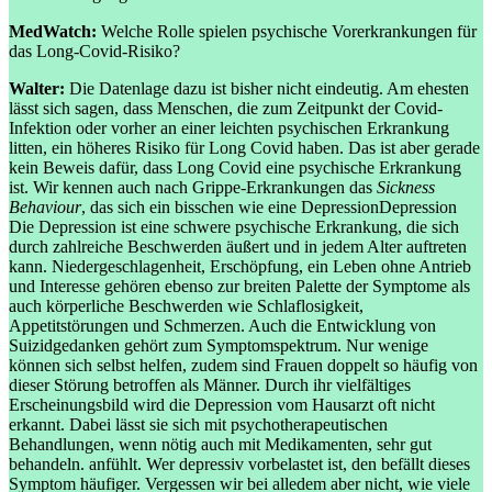
MedWatch:
Welche Rolle spielen psychische Vorerkrankungen für
das Long-Covid-Risiko?
Walter:
Die Datenlage dazu ist bisher nicht eindeutig. Am ehesten
lässt sich sagen, dass Menschen, die zum Zeitpunkt der Covid-
Infektion oder vorher an einer leichten psychischen Erkrankung
litten, ein höheres Risiko für Long Covid haben. Das ist aber gerade
kein Beweis dafür, dass Long Covid eine psychische Erkrankung
ist. Wir kennen auch nach Grippe-Erkrankungen das
Sickness
Behaviour
, das sich ein bisschen wie eine
Depression
Depression
Die Depression ist eine schwere psychische Erkrankung, die sich
durch zahlreiche Beschwerden äußert und in jedem Alter auftreten
kann. Niedergeschlagenheit, Erschöpfung, ein Leben ohne Antrieb
und Interesse gehören ebenso zur breiten Palette der Symptome als
auch körperliche Beschwerden wie Schlaflosigkeit,
Appetitstörungen und Schmerzen. Auch die Entwicklung von
Suizidgedanken gehört zum Symptomspektrum. Nur wenige
können sich selbst helfen, zudem sind Frauen doppelt so häufig von
dieser Störung betroffen als Männer. Durch ihr vielfältiges
Erscheinungsbild wird die Depression vom Hausarzt oft nicht
erkannt. Dabei lässt sie sich mit psychotherapeutischen
Behandlungen, wenn nötig auch mit Medikamenten, sehr gut
behandeln.
anfühlt. Wer depressiv vorbelastet ist, den befällt dieses
Symptom häufiger. Vergessen wir bei alledem aber nicht, wie viele