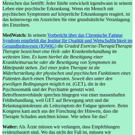
Menschen das betrifft: Jeder fünfte entwickelt irgendwann in seinem
Leben eine psychische Erkrankung. Wenn ein Mensch mit
psychischen Symptomen auf körperliche Erkrankungen reagiert, ist
das keineswegs ein Anzeichen für eine grundsätzliche Veranlagung
des Einzelnen.
MedWatch:
In seinem
Vorbericht über das Chronische Fatigue
Syndrom empfiehlt das Institut für Qualität und Wirtschaftlichkeit im
Gesundheitswesen (IQWiG)
die
Graded Exercise-
Therapie
Therapie
Therapie bezeichnet eine Heil- oder Krankenbehandlung im
weitesten Sinn. Es kann hierbei die Beseitigung einer
Krankheitsursache oder die Beseitigung von Symptomen im
Mittelpunkt stehen. Ziel einer jeden Therapie ist die
Widerherstellung der physischen und psychischen Funktionen eines
Patienten durch einen Therapeuten. Soweit dies unter den
jeweiligen Bedingungen möglich ist.
(GET), die in der
Psychosomatik und der Psychiatrie genutzt wird.
Betroffenenverbände sprechen hingegen von einer massenhaften
Fehlbehandlung, weil GET auf Bewegung setzt und die
Belastungsintoleranz als Leitsymptom der Fatigue ignoriere. Beim
Kongress kam auch aus der Forschung der Hinweis, dass die
Therapie Schaden anrichten könne. Wie sehen Sie das?
Walter:
Als Ärzte müssen wir verlangen, dass Empfehlungen
evidenzbasiert sind. Wo das nicht der Fall ist, müssen wir