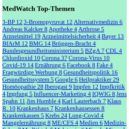
MedWatch Top-Themen
3-BP
12
3-Bromopyruvat
12
Alternativmedizin
6
Andreas Kalcker
8
Apotheke
4
Arthrose
5
Arzneimittel
19
Arzneimittelsicherheit
4
Bayer
13
BfArM
12
BMG
14
Brüggen-Bracht
4
Bundesgesundheitsministerium
5
BZgA
7
CDL
4
Chlordioxid
10
Corona
37
Corona-Virus
10
Covid-19
14
Ernährung
6
Facebook
8
Fake
4
Fragwürdige Werbung
8
Gesundheitspolitik
16
Gesundheitssystem
5
Google
6
Heilpraktiker
29
Homöopathie
28
Iberogast
9
Impfen
12
Impfkritik
4
Impfung
5
Influencer-Marketing
4
IQWIG
8
Jens
Spahn
11
Jim Humble
4
Karl Lauterbach
7
Klaus
R.
10
Krankenhaus
7
Krankenhausessen
8
Krankenkassen
5
Krebs
24
Long-Covid
4
Mangelernährung
8
ME/CFS
4
Medien
6
Medizin-