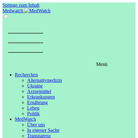
Springe zum Inhalt
Medwatch
Menü
Recherchen
Alternativmedizin
Ukraine
Arzneimittel
Erkrankungen
Ernährung
Leben
Politik
MedWatch
Über uns
In eigener Sache
Transparenz