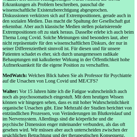
Erkrankungen als Problem beschreiben, pauschal die
wissenschaftliche Existenzberechtigung abgesprochen.
Diskussionen verkürzen sich auf Extrempositionen, gerade auch in
den sozialen Medien. Das macht die Spaltung der Gesellschaft gut
erkennbar. Aber auch klassische Medien stellen polarisierende
Extrempositionen oft zu stark heraus. Dasselbe erlebe ich auch beim
Thema Long Covid. Solche Meinungen sind besonders laut, aber
nicht repräsentativ für den wissenschaftlichen Diskurs, der nur in
seiner Differenziertheit sinnvoll ist. Für diesen und für unsere
Patienten schadet es eher, sich durch unangemessen radikale
Behauptungen mit kalkulierter Wirkung in der Öffentlichkeit hohe
Aufmerksamkeit für die eigene Position zu verschaffen.
MedWatch:
Welchen Blick haben Sie als Professor für Psychiatrie
auf die Ursachen von Long Covid und ME/CFS?
Walter:
Vor 15 Jahren hätte ich die Fatigue wahrscheinlich auch
noch als psychosomatisch eingestuft. Mit dem heutigen Wissen
können wir hingegen sehen, dass es mit hoher Wahrscheinlichkeit
organische Ursachen gibt. Eine Mehrzahl der Studien berichtet von
entzündlichen Prozessen, von Veränderungen im Blutkreislauf und
im Nervensystem. Allerdings sind die körperliche und die
psychische Dimension enger miteinander verbunden, als das oft
gesehen wird. Wir müssen aber auch unterscheiden zwischen der
ursächlichen Betrachtung und der therapeutischen Konsequenz.