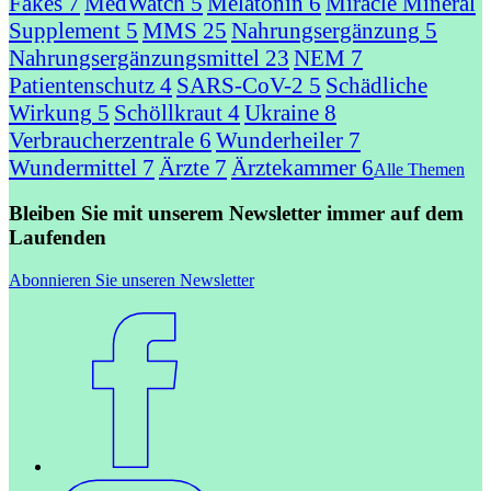
Fakes
7
MedWatch
5
Melatonin
6
Miracle Mineral
Supplement
5
MMS
25
Nahrungsergänzung
5
Nahrungsergänzungsmittel
23
NEM
7
Patientenschutz
4
SARS-CoV-2
5
Schädliche
Wirkung
5
Schöllkraut
4
Ukraine
8
Verbraucherzentrale
6
Wunderheiler
7
Wundermittel
7
Ärzte
7
Ärztekammer
6
Alle Themen
Bleiben Sie mit unserem Newsletter immer auf dem
Laufenden
Abonnieren Sie unseren Newsletter