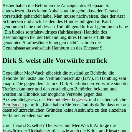
Bisher haben die Behörden die Anzeigen des Ehepaars S.
abgewiesen, da es keine Anhaltspunkte gebe, dass der Tierarzt
vorsätzlich gehandelt habe. Man müsse nachweisen, dass der Arzt
Schmerzen und auch Leiden des Hundes billigend in Kauf
genommen habe und dessen Tod billigend in Kauf genommen habe.
„Ein bloßes sorgfaltswidriges (fahrlässiges) Handeln des
Beschuldigten bei der Behandlung ihres Hundes erfüllt die
genannten Strafbestände hingegen nicht“, schrieb die
Generalstaatsanwaltschaft Hamburg an das Ehepaar S.
Dirk S. weist alle Vorwürfe zurück
Gegenüber MedWatch gibt sich die zuständige Behörde, die
Behörde für Justiz und Verbraucherschutz (BJV), in Hamburg sehr
knapp: Die gegen den Tierarzt Dirk S. erhobenen Vorwürfe sind der
Tierärztekammer und den zuständigen Behörden bekannt und
werden im Hinblick auf mögliche Verstöße gegen das
Arzneimittelgesetz, das
Heilmittelwerbegesetz
und das tierärztliche
Berufsrecht
geprüft. „Bitte haben Sie Verständnis dafür, dass wir aus
datenschutzrechtlichen Gründen keine Auskünfte zu den einzelnen
Verfahren erteilen können.“
Und Tierarzt S. selbst? Der weist auf MedWatch-Anfrage die
Vorwürfe der Tierhalter zurück, wie auch die Kritik am Einsatz und