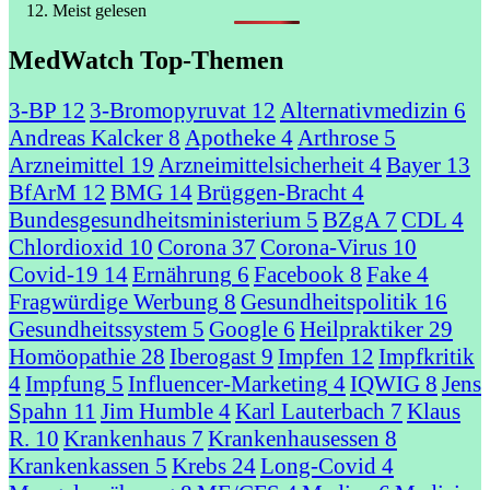
Meist gelesen
MedWatch Top-Themen
3-BP
12
3-Bromopyruvat
12
Alternativmedizin
6
Andreas Kalcker
8
Apotheke
4
Arthrose
5
Arzneimittel
19
Arzneimittelsicherheit
4
Bayer
13
BfArM
12
BMG
14
Brüggen-Bracht
4
Bundesgesundheitsministerium
5
BZgA
7
CDL
4
Chlordioxid
10
Corona
37
Corona-Virus
10
Covid-19
14
Ernährung
6
Facebook
8
Fake
4
Fragwürdige Werbung
8
Gesundheitspolitik
16
Gesundheitssystem
5
Google
6
Heilpraktiker
29
Homöopathie
28
Iberogast
9
Impfen
12
Impfkritik
4
Impfung
5
Influencer-Marketing
4
IQWIG
8
Jens
Spahn
11
Jim Humble
4
Karl Lauterbach
7
Klaus
R.
10
Krankenhaus
7
Krankenhausessen
8
Krankenkassen
5
Krebs
24
Long-Covid
4