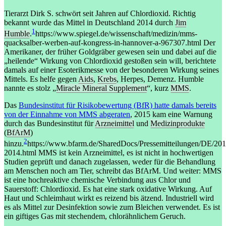
Tierarzt Dirk S. schwört seit Jahren auf Chlordioxid. Richtig
bekannt wurde das Mittel in Deutschland 2014 durch
Jim
1
Humble
.
https://www.spiegel.de/wissenschaft/medizin/mms-
quacksalber-werben-auf-kongress-in-hannover-a-967307.html
Der
Amerikaner, der früher Goldgräber gewesen sein und dabei auf die
„heilende“ Wirkung von Chlordioxid gestoßen sein will, berichtete
damals auf einer Esoterikmesse von der besonderen Wirkung seines
Mittels. Es helfe gegen
Aids
,
Krebs
, Herpes, Demenz. Humble
nannte es stolz „
Miracle Mineral Supplement
“, kurz
MMS
.
Das
Bundesinstitut für Risikobewertung (BfR) hatte damals bereits
von der Einnahme von MMS abgeraten
, 2015 kam eine Warnung
durch das Bundesinstitut für
Arzneimittel
und
Medizinprodukte
(
BfArM
)
2
hinzu.
https://www.bfarm.de/SharedDocs/Pressemitteilungen/DE/20
2014.html
MMS ist kein Arzneimittel, es ist nicht in hochwertigen
Studien geprüft und danach zugelassen, weder für die Behandlung
am Menschen noch am Tier, schreibt das BfArM. Und weiter: MMS
ist eine hochreaktive chemische Verbindung aus Chlor und
Sauerstoff: Chlordioxid. Es hat eine stark oxidative Wirkung. Auf
Haut und Schleimhaut wirkt es reizend bis ätzend. Industriell wird
es als Mittel zur Desinfektion sowie zum Bleichen verwendet. Es ist
ein giftiges Gas mit stechendem, chlorähnlichem Geruch.