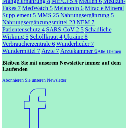
Mangelernährung
8
ME/CFS
4
Medien
6
Medizin-
Fakes
7
MedWatch
5
Melatonin
6
Miracle Mineral
Supplement
5
MMS
25
Nahrungsergänzung
5
Nahrungsergänzungsmittel
23
NEM
7
Patientenschutz
4
SARS-CoV-2
5
Schädliche
Wirkung
5
Schöllkraut
4
Ukraine
8
Verbraucherzentrale
6
Wunderheiler
7
Wundermittel
7
Ärzte
7
Ärztekammer
6
Alle Themen
Bleiben Sie mit unserem Newsletter immer auf dem
Laufenden
Abonnieren Sie unseren Newsletter