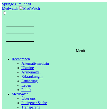
Springe zum Inhalt
Medwatch
Menü
Recherchen
Alternativmedizin
Ukraine
Arzneimittel
Erkrankungen
Ernährung
Leben
Politik
MedWatch
Über uns
In eigener Sache
Transparenz