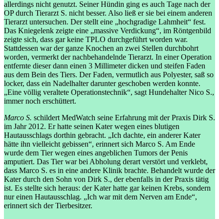
allerdings nicht genutzt. Seiner Hündin ging es auch Tage nach der
OP durch Tierarzt S. nicht besser. Also ließ er sie bei einem anderen
Tierarzt untersuchen. Der stellt eine „hochgradige Lahmheit“ fest.
Das Kniegelenk zeigte eine „massive Verdickung“, im Röntgenbild
zeigte sich, dass gar keine TPLO durchgeführt worden war.
Stattdessen war der ganze Knochen an zwei Stellen durchbohrt
worden, vermerkt der nachbehandelnde Tierarzt. In einer Operation
entfernte dieser dann einen 3 Millimeter dicken und steifen Faden
aus dem Bein des Tiers. Der Faden, vermutlich aus Polyester, saß so
locker, dass ein Nadelhalter darunter geschoben werden konnte.
„Eine völlig veraltete Operationstechnik“, sagt Hundehalter Nico S.,
immer noch erschüttert.
Marco S.
schildert MedWatch seine Erfahrung mit der Praxis Dirk S.
im Jahr 2012. Er hatte seinen Kater wegen eines blutigen
Hautausschlags dorthin gebracht. „Ich dachte, ein anderer Kater
hätte ihn vielleicht gebissen“, erinnert sich Marco S. Am Ende
wurde dem Tier wegen eines angeblichen Tumors der Penis
amputiert. Das Tier war bei Abholung derart verstört und verklebt,
dass Marco S. es in eine andere Klinik brachte. Behandelt wurde der
Kater durch den Sohn von Dirk S., der ebenfalls in der Praxis tätig
ist. Es stellte sich heraus: der Kater hatte gar keinen Krebs, sondern
nur einen Hautausschlag. „Ich war mit dem Nerven am Ende“,
erinnert sich der Tierbesitzer.