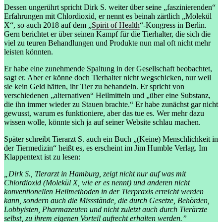
Dessen ungerührt spricht Dirk S. weiter über seine „faszinierenden“
Erfahrungen mit Chlordioxid, er nennt es beinah zärtlich „Molekül
X“, so auch 2018 auf dem „
Spirit of Health
“-Kongress in Berlin.
Gern berichtet er über seinen Kampf für die Tierhalter, die sich die
viel zu teuren Behandlungen und Produkte nun mal oft nicht mehr
leisten könnten.
Er habe eine zunehmende Spaltung in der Gesellschaft beobachtet,
sagt er. Aber er könne doch Tierhalter nicht wegschicken, nur weil
sie kein Geld hätten, ihr Tier zu behandeln. Er spricht von
verschiedenen „alternativen“ Heilmitteln und „über eine Substanz,
die ihn immer wieder zu Stauen brachte.“ Er habe zunächst gar nicht
gewusst, warum es funktioniere, aber das tue es. Wer mehr dazu
wissen wolle, könnte sich ja auf seiner Website schlau machen.
Später schreibt Tierarzt S. auch ein Buch „(Keine) Menschlichkeit in
der Tiermedizin“ heißt es, es erscheint im Jim Humble Verlag. Im
Klappentext ist zu lesen:
„Dirk S., Tierarzt in Hamburg, zeigt nicht nur auf was mit
Chlordioxid (Molekül X, wie er es nennt) und anderen nicht
konventionellen Heilmethoden in der Tierpraxis erreicht werden
kann, sondern auch die Missstände, die durch Gesetze, Behörden,
Lobbyisten, Pharmazeuten und nicht zuletzt auch durch Tierärzte
selbst, zu ihrem eigenen Vorteil aufrecht erhalten werden.”