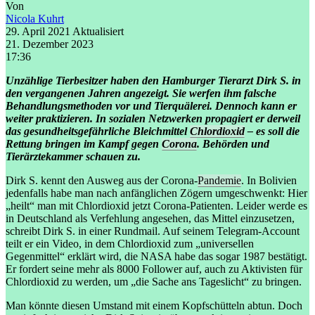
Von
Nicola Kuhrt
29. April 2021
Aktualisiert
21. Dezember 2023
17:36
Unzählige Tierbesitzer haben den Hamburger Tierarzt Dirk S. in
den vergangenen Jahren angezeigt. Sie werfen ihm falsche
Behandlungsmethoden vor und Tierquälerei. Dennoch kann er
weiter praktizieren. In sozialen Netzwerken propagiert er derweil
das gesundheitsgefährliche Bleichmittel
Chlordioxid
– es soll die
Rettung bringen im Kampf gegen
Corona
. Behörden und
Tierärztekammer schauen zu.
Dirk S. kennt den Ausweg aus der Corona-
Pandemie
. In Bolivien
jedenfalls habe man nach anfänglichen Zögern umgeschwenkt: Hier
„heilt“ man mit Chlordioxid jetzt Corona-Patienten. Leider werde es
in Deutschland als Verfehlung angesehen, das Mittel einzusetzen,
schreibt Dirk S. in einer Rundmail. Auf seinem Telegram-Account
teilt er ein Video, in dem Chlordioxid zum „universellen
Gegenmittel“ erklärt wird, die NASA habe das sogar 1987 bestätigt.
Er fordert seine mehr als 8000 Follower auf, auch zu Aktivisten für
Chlordioxid zu werden, um „die Sache ans Tageslicht“ zu bringen.
Man könnte diesen Umstand mit einem Kopfschütteln abtun. Doch