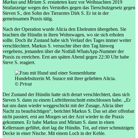
Markus und Miriam S.
erstatteten kurz vor Weihnachten 2019
Strafanzeige wegen des Verstoßes gegen das Tierschutzgesetz gegen
Steven S., den Sohn des Tierarztes Dirk S. Er ist in der
gemeinsamen Praxis tätig.
Nach der Operation wurde Alicia den Eheleuten übergeben. Sie
brachten die Hündin in ihren Wohnwagen, wo sie sich erholen
sollte. Doch ihr Zustand habe sich Verlauf des Tages immer weiter
verschlechtert. Markus S. versuchte über den Tag hinweg
vergebens, jemanden über die Notfall-WhatsApp-Nummer der
Praxis zu erreichen. Erst am späten Abend gegen 22:30 Uhr habe
Steve S. reagiert.
Hundebsitzerin M. Surace mit ihrer geliebten Alicia.
© Privat
Der Zustand der Hündin hatte sich derart verschlechtert, dass sich
Steven S. dann zu einem Luftröhrenschnitt entschlossen habe. „Er
hat uns dann wieder weggeschickt mit der Zusage, Alicia über
Nacht zu beaufsichtigen“, berichtet Markus S. Das sei aber offenbar
nicht passiert, erst am Morgen sei der Arzt wieder in die Praxis
gekommen. Er habe Markus und Miriam S. dann in einen
Kellerraum geführt, dort lag die Hündin. Tot, auf einer schmutzigen
Decke in einer Nische. Mit einem Loch in der Kehle.