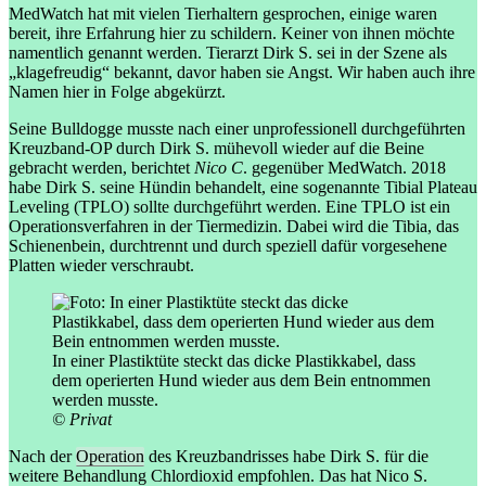
MedWatch hat mit vielen Tierhaltern gesprochen, einige waren
bereit, ihre Erfahrung hier zu schildern. Keiner von ihnen möchte
namentlich genannt werden. Tierarzt Dirk S. sei in der Szene als
„klagefreudig“ bekannt, davor haben sie Angst. Wir haben auch ihre
Namen hier in Folge abgekürzt.
Seine Bulldogge musste nach einer unprofessionell durchgeführten
Kreuzband-OP durch Dirk S. mühevoll wieder auf die Beine
gebracht werden, berichtet
Nico C
. gegenüber MedWatch. 2018
habe Dirk S. seine Hündin behandelt, eine sogenannte Tibial Plateau
Leveling (TPLO) sollte durchgeführt werden. Eine TPLO ist ein
Operationsverfahren in der Tiermedizin. Dabei wird die Tibia, das
Schienenbein, durchtrennt und durch speziell dafür vorgesehene
Platten wieder verschraubt.
In einer Plastiktüte steckt das dicke Plastikkabel, dass
dem operierten Hund wieder aus dem Bein entnommen
werden musste.
© Privat
Nach der
Operation
des Kreuzbandrisses habe Dirk S. für die
weitere Behandlung Chlordioxid empfohlen. Das hat Nico S.