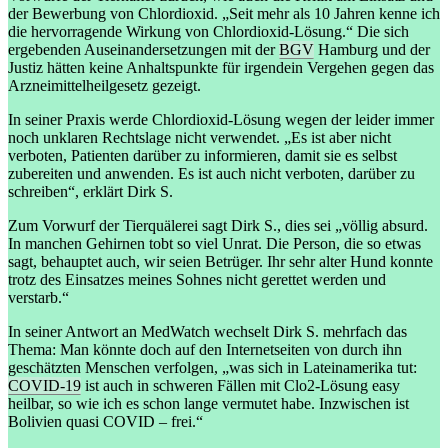
der Bewerbung von Chlordioxid. „Seit mehr als 10 Jahren kenne ich
die hervorragende Wirkung von Chlordioxid-Lösung.“ Die sich
ergebenden Auseinandersetzungen mit der
BGV
Hamburg und der
Justiz hätten keine Anhaltspunkte für irgendein Vergehen gegen das
Arzneimittelheilgesetz gezeigt.
In seiner Praxis werde Chlordioxid-Lösung wegen der leider immer
noch unklaren Rechtslage nicht verwendet. „Es ist aber nicht
verboten, Patienten darüber zu informieren, damit sie es selbst
zubereiten und anwenden. Es ist auch nicht verboten, darüber zu
schreiben“, erklärt Dirk S.
Zum Vorwurf der Tierquälerei sagt Dirk S., dies sei „völlig absurd.
In manchen Gehirnen tobt so viel Unrat. Die Person, die so etwas
sagt, behauptet auch, wir seien Betrüger. Ihr sehr alter Hund konnte
trotz des Einsatzes meines Sohnes nicht gerettet werden und
verstarb.“
In seiner Antwort an MedWatch wechselt Dirk S. mehrfach das
Thema: Man könnte doch auf den Internetseiten von durch ihn
geschätzten Menschen verfolgen, „was sich in Lateinamerika tut:
COVID-19
ist auch in schweren Fällen mit Clo2-Lösung easy
heilbar, so wie ich es schon lange vermutet habe. Inzwischen ist
Bolivien quasi COVID – frei.“