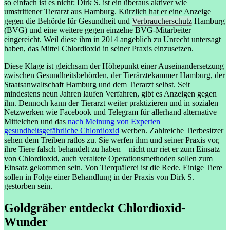
so einfach ist es nicht: Dirk S. ist ein überaus aktiver wie
umstrittener Tierarzt aus Hamburg. Kürzlich hat er eine Anzeige
gegen die Behörde für Gesundheit und
Verbraucherschutz
Hamburg
(BVG) und eine weitere gegen einzelne BVG-Mitarbeiter
eingereicht. Weil diese ihm in 2014 angeblich zu Unrecht untersagt
haben, das Mittel Chlordioxid in seiner Praxis einzusetzen.
Diese Klage ist gleichsam der Höhepunkt einer Auseinandersetzung
zwischen Gesundheitsbehörden, der Tierärztekammer Hamburg, der
Staatsanwaltschaft Hamburg und dem Tierarzt selbst. Seit
mindestens neun Jahren laufen Verfahren, gibt es Anzeigen gegen
ihn. Dennoch kann der Tierarzt weiter praktizieren und in sozialen
Netzwerken wie Facebook und Telegram für allerhand alternative
Mittelchen und das
nach Meinung von Experten
gesundheitsgefährliche Chlordioxid
werben. Zahlreiche Tierbesitzer
sehen dem Treiben ratlos zu. Sie werfen ihm und seiner Praxis vor,
ihre Tiere falsch behandelt zu haben – nicht nur riet er zum Einsatz
von Chlordioxid, auch veraltete Operationsmethoden sollen zum
Einsatz gekommen sein. Von Tierquälerei ist die Rede. Einige Tiere
sollen in Folge einer Behandlung in der Praxis von Dirk S.
gestorben sein.
Goldgräber entdeckt Chlordioxid-
Wunder