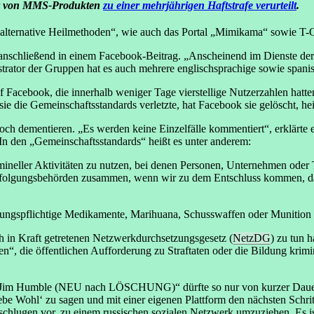
fer von MMS-Produkten
zu einer mehrjährigen Haftstrafe verurteilt
.
alternative Heilmethoden“, wie auch das Portal „Mimikama“ sowie T-On
anschließend in einem Facebook-Beitrag. „Anscheinend im Dienste der 
strator der Gruppen hat es auch mehrere englischsprachige sowie span
f Facebook, die innerhalb weniger Tage vierstellige Nutzerzahlen ha
e die Gemeinschaftsstandards verletzte, hat Facebook sie gelöscht, he
ch dementieren. „Es werden keine Einzelfälle kommentiert“, erklärte 
 In den „Gemeinschaftsstandards“ heißt es unter anderem:
mineller Aktivitäten zu nutzen, bei denen Personen, Unternehmen oder 
verfolgungsbehörden zusammen, wenn wir zu dem Entschluss kommen, da
ibungspflichtige Medikamente, Marihuana, Schusswaffen oder Munition 
 in Kraft getretenen Netzwerkdurchsetzungsgesetz (
NetzDG
) zu tun 
“, die öffentlichen Aufforderung zu Straftaten oder die Bildung krimi
Jim Humble (NEU nach LÖSCHUNG)“ dürfte so nur von kurzer Dauer s
 Wohl‘ zu sagen und mit einer eigenen Plattform den nächsten Schritt
en schlugen vor, zu einem russischen sozialen Netzwerk umzuziehen. E