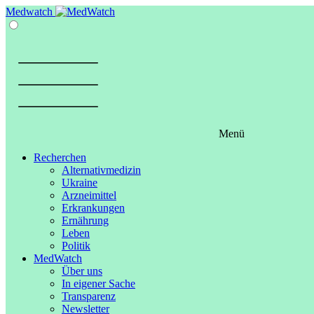
Springe
Medwatch
zum
Inhalt
Menü
Recherchen
Alternativmedizin
Ukraine
Arzneimittel
Erkrankungen
Ernährung
Leben
Politik
MedWatch
Über uns
In eigener Sache
Transparenz
Newsletter