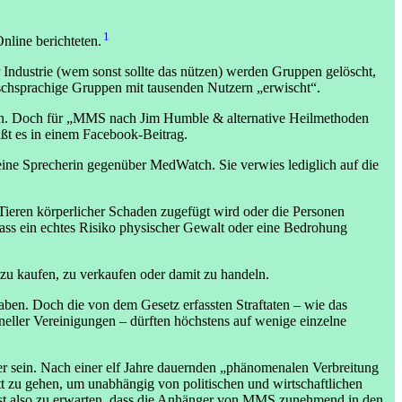
1
line berichteten.
Industrie (wem sonst sollte das nützen) werden Gruppen gelöscht,
ischsprachige Gruppen mit tausenden Nutzern „erwischt“.
tten. Doch für „MMS nach Jim Humble & alternative Heilmethoden
ißt es in einem Facebook-Beitrag.
eine Sprecherin gegenüber MedWatch. Sie verwies lediglich auf die
Tieren körperlicher Schaden zugefügt wird oder die Personen
ss ein echtes Risiko physischer Gewalt oder eine Bedrohung
zu kaufen, zu verkaufen oder damit zu handeln.
haben. Doch die von dem Gesetz erfassten Straftaten – wie das
neller Vereinigungen – dürften höchstens auf wenige einzelne
ein. Nach einer elf Jahre dauernden „phänomenalen Verbreitung
 zu gehen, um unabhängig von politischen und wirtschaftlichen
s ist also zu erwarten, dass die Anhänger von MMS zunehmend in den