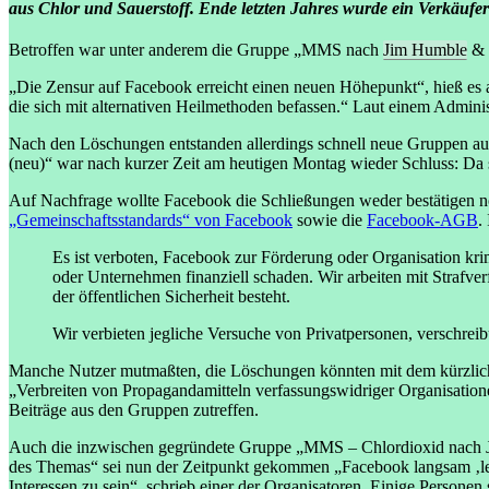
aus Chlor und Sauerstoff. Ende letzten Jahres wurde ein Verkäu
Betroffen war unter anderem die Gruppe „MMS nach
Jim Humble
& 
„Die Zensur auf Facebook erreicht einen neuen Höhepunkt“, hieß es 
die sich mit alternativen Heilmethoden befassen.“ Laut einem Admini
Nach den Löschungen entstanden allerdings schnell neue Gruppen au
(neu)“ war nach kurzer Zeit am heutigen Montag wieder Schluss: Da si
Auf Nachfrage wollte Facebook die Schließungen weder bestätigen no
„Gemeinschaftsstandards“ von Facebook
sowie die
Facebook-AGB
.
Es ist verboten, Facebook zur Förderung oder Organisation kri
oder Unternehmen finanziell schaden. Wir arbeiten mit Straf
der öffentlichen Sicherheit besteht.
Wir verbieten jegliche Versuche von Privatpersonen, verschre
Manche Nutzer mutmaßten, die Löschungen könnten mit dem kürzlich
„Verbreiten von Propagandamitteln verfassungswidriger Organisationen
Beiträge aus den Gruppen zutreffen.
Auch die inzwischen gegründete Gruppe „MMS – Chlordioxid nach 
des Themas“ sei nun der Zeitpunkt gekommen „Facebook langsam ‚lebe
Interessen zu sein“, schrieb einer der Organisatoren. Einige Person