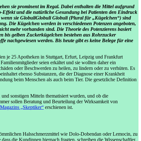
tehen sie prominent im Regal. Dabei enthalten die Mittel aufgrund
bo-Effekt und die natürliche Gesundung bei Patienten den Eindruck
, wenn sie
Globuli
Globuli
Globuli (Plural für „Kügelchen“) sind
ung. Die Kügelchen werden in verschiedenen Potenzen angeboten,
icht mehr vorhanden sind. Die Theorie des Potenzierens basiert
ißen bis gelben Zuckerkügelchen bestehen aus Rohrzucker
fe nachgewiesen werden. Bis heute gibt es keine Belege für eine
 je 25 Apotheken in Stuttgart, Erfurt, Leipzig und Frankfurt
amilienmitglieder seien erkältet und sie wollten daher ein
chäden oder Beschwerden zu heilen, zu lindern oder zu verhüten. Es
 beinhaltet ebenso Substanzen, die der Diagnose einer Krankheit
ndung beim Menschen als auch beim Tier. Die gesetzliche Definition
nd sonstigen Mitteln thematisiert wurden, und ob die
mmer sollen Beratung und Beurteilung der Wirksamkeit von
 Magazins „Skeptiker“
erschienen ist.
herkömmlichen Halsschmerzmittel wie Dolo-Dobendan oder Lemocin, zu
dass die Kundinnen hiernach fragten, schreiben die Wissenschaftler.