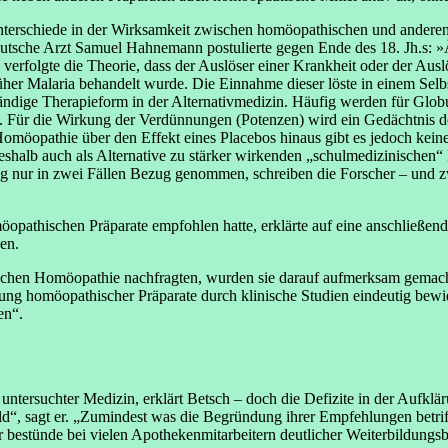
Unterschiede in der Wirksamkeit zwischen homöopathischen und anderen
utsche Arzt Samuel Hahnemann postulierte gegen Ende des 18. Jh.s: »Ä
verfolgte die Theorie, dass der Auslöser einer Krankheit oder der Au
 früher Malaria behandelt wurde. Die Einnahme dieser löste in einem S
ständige Therapieform in der Alternativmedizin. Häufig werden für Glo
st. Für die Wirkung der Verdünnungen (Potenzen) wird ein Gedächtnis 
omöopathie über den Effekt eines Placebos hinaus gibt es jedoch keine
shalb auch als Alternative zu stärker wirkenden „schulmedizinischen“ 
 nur in zwei Fällen Bezug genommen, schreiben die Forscher – und 
öopathischen Präparate empfohlen hatte, erklärte auf eine anschließend
en.
n Sachen Homöopathie nachfragten, wurden sie darauf aufmerksam gema
ung homöopathischer Präparate durch klinische Studien eindeutig bewie
en“.
h untersuchter Medizin, erklärt Betsch – doch die Defizite in der Au
Bild“, sagt er. „Zumindest was die Begründung ihrer Empfehlungen betri
her bestünde bei vielen Apothekenmitarbeitern deutlicher Weiterbildungsb