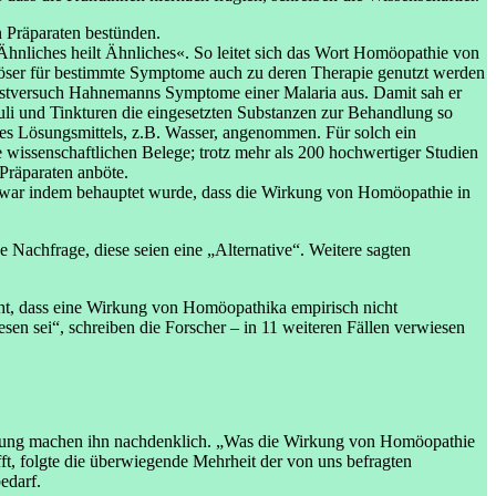
 Präparaten bestünden.
hnliches heilt Ähnliches«. So leitet sich das Wort Homöopathie von
slöser für bestimmte Symptome auch zu deren Therapie genutzt werden
elbstversuch Hahnemanns Symptome einer Malaria aus. Damit sah er
buli und Tinkturen die eingesetzten Substanzen zur Behandlung so
des Lösungsmittels, z.B. Wasser, angenommen. Für solch ein
 wissenschaftlichen Belege; trotz mehr als 200 hochwertiger Studien
Präparaten anböte.
zwar indem behauptet wurde, dass die Wirkung von Homöopathie in
e Nachfrage, diese seien eine „Alternative“. Weitere sagten
cht, dass eine Wirkung von Homöopathika empirisch nicht
sen sei“, schreiben die Forscher – in 11 weiteren Fällen verwiesen
fklärung machen ihn nachdenklich. „Was die Wirkung von Homöopathie
fft, folgte die überwiegende Mehrheit der von uns befragten
edarf.