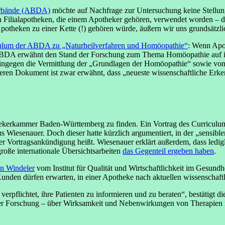
erbände (ABDA)
möchte auf Nachfrage zur Untersuchung keine Stellung n
Filialapotheken, die einem Apotheker gehören, verwendet worden – der 
potheken zu einer Kette (!) gehören würde, äußern wir uns grundsätzlich 
culum der ABDA zu „Naturheilverfahren und Homöopathie“
: Wenn Apot
DA erwähnt den Stand der Forschung zum Thema Homöopathie auf ihrer 
hingegen die Vermittlung der „Grundlagen der Homöopathie“ sowie vo
ren Dokument ist zwar erwähnt, dass „neueste wissenschaftliche Erkenn
hekerkammer Baden-Württemberg zu finden. Ein Vortrag des Curriculums 
kus Wiesenauer. Doch dieser hatte kürzlich argumentiert, in der „sen
iner Vortragsankündigung heißt. Wiesenauer erklärt außerdem, dass ledig
große internationale Übersichtsarbeiten
das Gegenteil ergeben haben
.
en Windeler
vom Institut für Qualität und Wirtschaftlichkeit im Gesundh
unden dürfen erwarten, in einer Apotheke nach aktuellen wissenschaftl
lichtet, ihre Patienten zu informieren und zu beraten“, bestätigt die
der Forschung – über Wirksamkeit und Nebenwirkungen von Therapien in