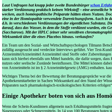
Laut Umfragen hat knapp jeder zweite Bundesbürger
schon Erfahr
starker Verdünnung praktisch keinen Wirkstoff – eine arzneiliche 
wecken, auch homöopathische Präparate hätten einen Nutzen. Doch
eine in der Homöopathie verwendete Darreichungsform. Auch in de
d.h. in verschiedenen Verdünnungen der eigentlichen Substanz. Die
darauf, dass das Wasser, in dem die Stoffe verdünnt wurden, ein 
(Saccharose). Mit der HPLC (einer sehr sensitiven chromatographis
Wirksamkeit über die eines Placebos hinaus.
verkaufen?
Ein Team um den Sozial- und Wirtschaftspsychologen Tilmann Betsch v
zufällig ausgesucht und verdeckte Interviews geführt. Vier Test-Kundi
Arzneimittel
Arzneimittel
Arzneimittel sind Stoffe oder Zubereitunge
kann sich hierbei ebenfalls um Mittel handeln, die dafür sorgen, dass
nutzen oder seelische Zustände beeinflussen. Die Mittel können dab
von Arzneimitteln ist im § 2 Arzneimittelgesetz (AMG) enthalten.
kau
Wichtiges Thema bei der Bewertung der Beratungsgespräche war die F
Apothekenmitarbeiter in Sachen Wirksamkeit auf den Stand der Wis
Präparaten nach pharmakologisch-toxikologischen Kriterien erfolgen“,
Einige Apotheker boten von sich aus Hom
Wenn die Schein-Kundinnen allgemein nach Erkältungsmitteln fragten
Nasensprays oder Schmerzmitteln. In 14 von 100 Beratungen boten sie