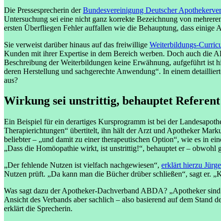
Die Pressesprecherin der
Bundesvereinigung Deutscher Apothekerv
Untersuchung sei eine nicht ganz korrekte Bezeichnung von mehreren 
ersten Überfliegen Fehler auffallen wie die Behauptung, dass einige A
Sie verweist darüber hinaus auf das freiwillige
Weiterbildungs-Curri
Kunden mit ihrer Expertise in dem Bereich werben. Doch auch die AB
Beschreibung der Weiterbildungen keine Erwähnung, aufgeführt ist 
deren Herstellung und sachgerechte Anwendung“. In einem detaillierte
aus?
Wirkung sei unstrittig, behauptet Referent
Ein Beispiel für ein derartiges Kursprogramm ist bei der Landesapot
Therapierichtungen“ übertitelt, ihn hält der Arzt und Apotheker Mar
beliebter – „und damit zu einer therapeutischen Option“, wie es in e
„Dass die Homöopathie wirkt, ist unstrittig!“, behauptet er – obwohl 
„Der fehlende Nutzen ist vielfach nachgewiesen“,
erklärt hierzu Jürg
Nutzen prüft. „Da kann man die Bücher drüber schließen“, sagt er. „K
Was sagt dazu der Apotheker-Dachverband ABDA? „Apotheker sind verpf
Ansicht des Verbands aber sachlich – also basierend auf dem Stand 
erklärt die Sprecherin.