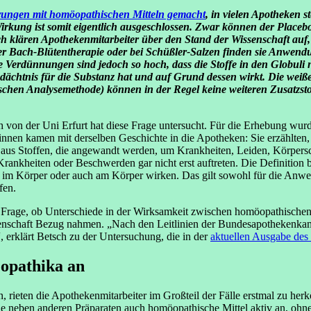
ungen mit homöopathischen Mitteln gemacht
, in vielen Apotheken s
Wirkung ist somit eigentlich ausgeschlossen. Zwar können der Place
 klären Apothekenmitarbeiter über den Stand der Wissenschaft auf
r Bach-Blütentherapie oder bei Schüßler-Salzen finden sie Anwend
 Verdünnungen sind jedoch so hoch, dass die Stoffe in den Globuli n
Gedächtnis für die Substanz hat und auf Grund dessen wirkt. Die we
chen Analysemethode) können in der Regel keine weiteren Zusatzstof
on der Uni Erfurt hat diese Frage untersucht. Für die Erhebung wurden
nnen kamen mit derselben Geschichte in die Apotheken: Sie erzählten, F
n aus Stoffen, die angewandt werden, um Krankheiten, Leiden, Körpers
 Krankheiten oder Beschwerden gar nicht erst auftreten. Die Definition
ei im Körper oder auch am Körper wirken. Das gilt sowohl für die Anwe
fen.
rage, ob Unterschiede in der Wirksamkeit zwischen homöopathischen u
senschaft Bezug nahmen. „Nach den Leitlinien der Bundesapothekenka
 erklärt Betsch zu der Untersuchung, die in der
aktuellen Ausgabe des
öopathika an
, rieten die Apothekenmitarbeiter im Großteil der Fälle erstmal zu 
 neben anderen Präparaten auch homöopathische Mittel aktiv an, ohne 