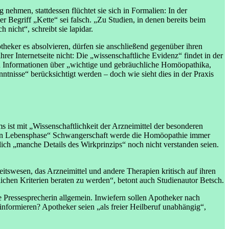
ehmen, stattdessen flüchtet sie sich in Formalien: In der
Begriff „Kette“ sei falsch. „Zu Studien, in denen bereits beim
nicht“, schreibt sie lapidar.
heker es absolvieren, dürfen sie anschließend gegenüber ihren
Internetseite nicht: Die „wissenschaftliche Evidenz“ findet in der
n Informationen über „wichtige und gebräuchliche Homöopathika,
tnisse“ berücksichtigt werden – doch wie sieht dies in der Praxis
ist mit „Wissenschaftlichkeit der Arzneimittel der besonderen
siblen Lebensphase“ Schwangerschaft werde die Homöopathie immer
lich „manche Details des Wirkprinzips“ noch nicht verstanden seien.
eitswesen, das Arzneimittel und andere Therapien kritisch auf ihren
ichen Kriterien beraten zu werden“, betont auch Studienautor Betsch.
 Pressesprecherin allgemein. Inwiefern sollen Apotheker nach
formieren? Apotheker seien „als freier Heilberuf unabhängig“,