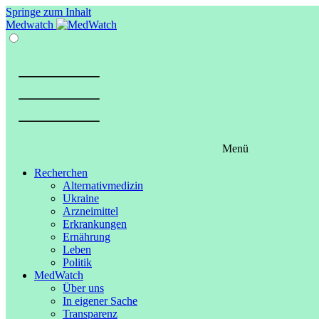
Springe zum Inhalt
Medwatch
Menü
Recherchen
Alternativmedizin
Ukraine
Arzneimittel
Erkrankungen
Ernährung
Leben
Politik
MedWatch
Über uns
In eigener Sache
Transparenz