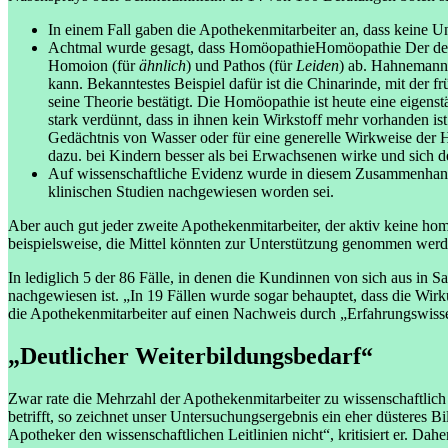
In einem Fall gaben die Apothekenmitarbeiter an, dass keine 
Achtmal wurde gesagt, dass
Homöopathie
Homöopathie
Der de
Homoion (für
ähnlich
) und Pathos (für
Leiden
) ab. Hahnemann 
kann. Bekanntestes Beispiel dafür ist die Chinarinde, mit der
seine Theorie bestätigt. Die Homöopathie ist heute eine eigen
stark verdünnt, dass in ihnen kein Wirkstoff mehr vorhanden i
Gedächtnis von Wasser oder für eine generelle Wirkweise der H
dazu.
bei Kindern besser als bei Erwachsenen wirke und sich de
Auf wissenschaftliche Evidenz wurde in diesem Zusammenhang
klinischen Studien nachgewiesen worden sei.
Aber auch gut jeder zweite Apothekenmitarbeiter, der aktiv keine hom
beispielsweise, die Mittel könnten zur Unterstützung genommen werd
In lediglich 5 der 86 Fälle, in denen die Kundinnen von sich aus i
nachgewiesen ist. „In 19 Fällen wurde sogar behauptet, dass die Wirk
die Apothekenmitarbeiter auf einen Nachweis durch „Erfahrungswiss
„Deutlicher Weiterbildungsbedarf“
Zwar rate die Mehrzahl der Apothekenmitarbeiter zu wissenschaftlic
betrifft, so zeichnet unser Untersuchungsergebnis ein eher düsteres 
Apotheker den wissenschaftlichen Leitlinien nicht“, kritisiert er. Da