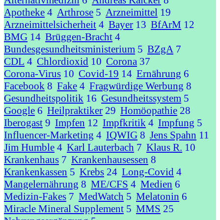
Alternativmedizin
6
Andreas Kalcker
8
Apotheke
4
Arthrose
5
Arzneimittel
19
Arzneimittelsicherheit
4
Bayer
13
BfArM
12
BMG
14
Brüggen-Bracht
4
Bundesgesundheitsministerium
5
BZgA
7
CDL
4
Chlordioxid
10
Corona
37
Corona-Virus
10
Covid-19
14
Ernährung
6
Facebook
8
Fake
4
Fragwürdige Werbung
8
Gesundheitspolitik
16
Gesundheitssystem
5
Google
6
Heilpraktiker
29
Homöopathie
28
Iberogast
9
Impfen
12
Impfkritik
4
Impfung
5
Influencer-Marketing
4
IQWIG
8
Jens Spahn
11
Jim Humble
4
Karl Lauterbach
7
Klaus R.
10
Krankenhaus
7
Krankenhausessen
8
Krankenkassen
5
Krebs
24
Long-Covid
4
Mangelernährung
8
ME/CFS
4
Medien
6
Medizin-Fakes
7
MedWatch
5
Melatonin
6
Miracle Mineral Supplement
5
MMS
25