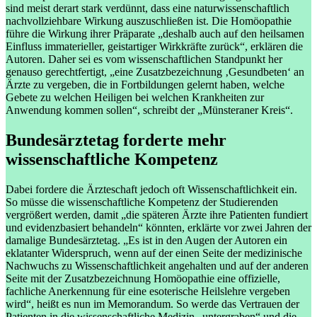
sind meist derart stark verdünnt, dass eine naturwissenschaftlich
nachvollziehbare Wirkung auszuschließen ist. Die Homöopathie
führe die Wirkung ihrer Präparate „deshalb auch auf den heilsamen
Einfluss immaterieller, geistartiger Wirkkräfte zurück“, erklären die
Autoren. Daher sei es vom wissenschaftlichen Standpunkt her
genauso gerechtfertigt, „eine Zusatzbezeichnung ‚Gesundbeten‘ an
Ärzte zu vergeben, die in Fortbildungen gelernt haben, welche
Gebete zu welchen Heiligen bei welchen Krankheiten zur
Anwendung kommen sollen“, schreibt der „Münsteraner Kreis“.
Bundesärztetag forderte mehr
wissenschaftliche Kompetenz
Dabei fordere die Ärzteschaft jedoch oft Wissenschaftlichkeit ein.
So müsse die wissenschaftliche Kompetenz der Studierenden
vergrößert werden, damit „die späteren Ärzte ihre Patienten fundiert
und evidenzbasiert behandeln“ könnten, erklärte vor zwei Jahren der
damalige Bundesärztetag. „Es ist in den Augen der Autoren ein
eklatanter Widerspruch, wenn auf der einen Seite der medizinische
Nachwuchs zu Wissenschaftlichkeit angehalten und auf der anderen
Seite mit der Zusatzbezeichnung Homöopathie eine offizielle,
fachliche Anerkennung für eine esoterische Heilslehre vergeben
wird“, heißt es nun im Memorandum. So werde das Vertrauen der
Patienten in die wissenschaftliche Medizin „untergraben“ und die