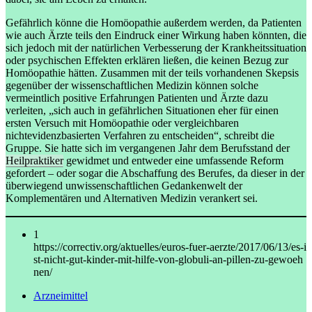
Gefährlich könne die Homöopathie außerdem werden, da Patienten
wie auch Ärzte teils den Eindruck einer Wirkung haben könnten, die
sich jedoch mit der natürlichen Verbesserung der Krankheitssituation
oder psychischen Effekten erklären ließen, die keinen Bezug zur
Homöopathie hätten. Zusammen mit der teils vorhandenen Skepsis
gegenüber der wissenschaftlichen Medizin können solche
vermeintlich positive Erfahrungen Patienten und Ärzte dazu
verleiten, „sich auch in gefährlichen Situationen eher für einen
ersten Versuch mit Homöopathie oder vergleichbaren
nichtevidenzbasierten Verfahren zu entscheiden“, schreibt die
Gruppe. Sie hatte sich im vergangenen Jahr dem Berufsstand der
Heilpraktiker
gewidmet und entweder eine umfassende Reform
gefordert – oder sogar die Abschaffung des Berufes, da dieser in der
überwiegend unwissenschaftlichen Gedankenwelt der
Komplementären und Alternativen Medizin verankert sei.
1
https://correctiv.org/aktuelles/euros-fuer-aerzte/2017/06/13/es-i
st-nicht-gut-kinder-mit-hilfe-von-globuli-an-pillen-zu-gewoeh
nen/
Arzneimittel