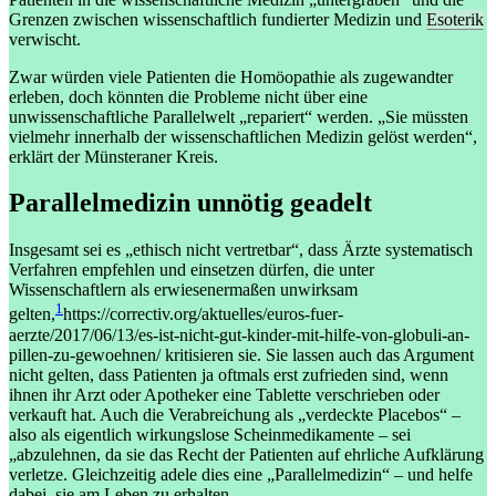
Grenzen zwischen wissenschaftlich fundierter Medizin und
Esoterik
verwischt.
Zwar würden viele Patienten die Homöopathie als zugewandter
erleben, doch könnten die Probleme nicht über eine
unwissenschaftliche Parallelwelt „repariert“ werden. „Sie müssten
vielmehr innerhalb der wissenschaftlichen Medizin gelöst werden“,
erklärt der Münsteraner Kreis.
Parallelmedizin unnötig geadelt
Insgesamt sei es „ethisch nicht vertretbar“, dass Ärzte systematisch
Verfahren empfehlen und einsetzen dürfen, die unter
Wissenschaftlern als erwiesenermaßen unwirksam
1
gelten,
https://correctiv.org/aktuelles/euros-fuer-
aerzte/2017/06/13/es-ist-nicht-gut-kinder-mit-hilfe-von-globuli-an-
pillen-zu-gewoehnen/
kritisieren sie. Sie lassen auch das Argument
nicht gelten, dass Patienten ja oftmals erst zufrieden sind, wenn
ihnen ihr Arzt oder Apotheker eine Tablette verschrieben oder
verkauft hat. Auch die Verabreichung als „verdeckte Placebos“ –
also als eigentlich wirkungslose Scheinmedikamente – sei
„abzulehnen, da sie das Recht der Patienten auf ehrliche Aufklärung
verletze. Gleichzeitig adele dies eine „Parallelmedizin“ – und helfe
dabei, sie am Leben zu erhalten.