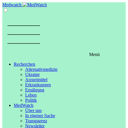
Springe
Medwatch
zum
Inhalt
Menü
Recherchen
Alternativmedizin
Ukraine
Arzneimittel
Erkrankungen
Ernährung
Leben
Politik
MedWatch
Über uns
In eigener Sache
Transparenz
Newsletter