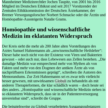
Mannheimer Medizinrechtler Jochen Taupitz, von 2001 bis 2016
Mitglied im Deutschen Ethikrat und seit 2017 Vorsitzender der
Zentralen Ethikkommission der Deutschen Ärztekammer, der
Bremer Versorgungsforscher Norbert Schmacke oder die Ärztin und
Homöopathie-Aussteigerin Natalie Grams.
Homöopathie und wissenschaftliche
Medizin im eklatanten Widerspruch
Der Kreis sieht die mehr als 200 Jahre alten Vorstellungen des
Arztes Samuel Hahnemanns als „unwissenschaftliche Heilslehre“:
Dieser habe noch nicht von der Existenz von Viren und Bakterien
gewusst – oder auch nur, dass Lebewesen aus Zellen bestehen. „Die
damalige Medizin war entsprechend mehr von Mythen als von
Fakten und mehr von den Dogmen der antiken Ärzte als von
nachprüfbaren Erkenntnissen geprägt“, schreiben die Autoren des
Memorandums. Zur Zeit Hahnemanns sei es zwar teils vielleicht
besser gewesen, mit unwirksamen
Globuli
zu behandeln als mit
anderen Therapieformen, die klar schädlich waren – doch heute sei
dies anders. „Homöopathie und wissenschaftliche Medizin stehen in
so eklatantem Widerspruch, dass sie in der Patientenversorgung
unvereinbar sind“, schreibt die Gruppe.
Die beispielsweise zu Globuli verarbeiteten Ausgangssubstanzen