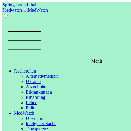
Springe zum Inhalt
Medwatch
Menü
Recherchen
Alternativmedizin
Ukraine
Arzneimittel
Erkrankungen
Ernährung
Leben
Politik
MedWatch
Über uns
In eigener Sache
Transparenz