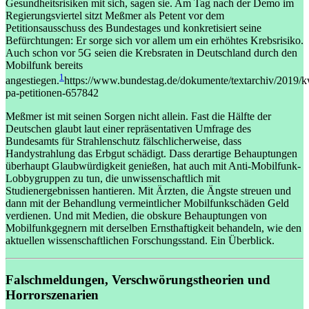
Gesundheitsrisiken mit sich, sagen sie. Am Tag nach der Demo im
Regierungsviertel sitzt Meßmer als Petent vor dem
Petitionsausschuss des Bundestages und konkretisiert seine
Befürchtungen: Er sorge sich vor allem um ein erhöhtes Krebsrisiko.
Auch schon vor 5G seien die Krebsraten in Deutschland durch den
Mobilfunk bereits
1
angestiegen.
https://www.bundestag.de/dokumente/textarchiv/2019/
pa-petitionen-657842
Meßmer ist mit seinen Sorgen nicht allein. Fast die Hälfte der
Deutschen glaubt laut einer repräsentativen Umfrage des
Bundesamts für Strahlenschutz fälschlicherweise, dass
Handystrahlung das Erbgut schädigt. Dass derartige Behauptungen
überhaupt Glaubwürdigkeit genießen, hat auch mit Anti-Mobilfunk-
Lobbygruppen zu tun, die unwissenschaftlich mit
Studienergebnissen hantieren. Mit Ärzten, die Ängste streuen und
dann mit der Behandlung vermeintlicher Mobilfunkschäden Geld
verdienen. Und mit Medien, die obskure Behauptungen von
Mobilfunkgegnern mit derselben Ernsthaftigkeit behandeln, wie den
aktuellen wissenschaftlichen Forschungsstand. Ein Überblick.
Falschmeldungen, Verschwörungstheorien und
Horrorszenarien