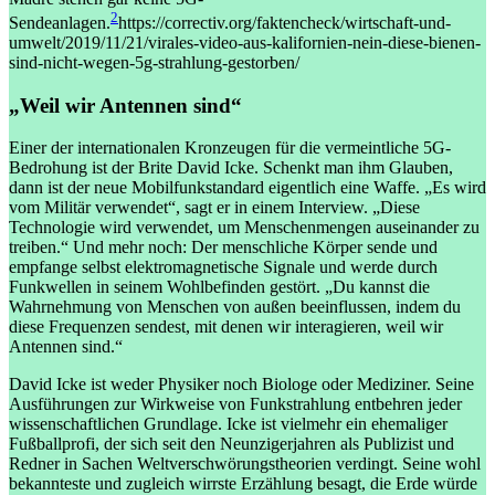
2
Sendeanlagen.
https://correctiv.org/faktencheck/wirtschaft-und-
umwelt/2019/11/21/virales-video-aus-kalifornien-nein-diese-bienen-
sind-nicht-wegen-5g-strahlung-gestorben/
„Weil wir Antennen sind“
Einer der internationalen Kronzeugen für die vermeintliche 5G-
Bedrohung ist der Brite David Icke. Schenkt man ihm Glauben,
dann ist der neue Mobilfunkstandard eigentlich eine Waffe. „Es wird
vom Militär verwendet“, sagt er in einem Interview. „Diese
Technologie wird verwendet, um Menschenmengen auseinander zu
treiben.“ Und mehr noch: Der menschliche Körper sende und
empfange selbst elektromagnetische Signale und werde durch
Funkwellen in seinem Wohlbefinden gestört. „Du kannst die
Wahrnehmung von Menschen von außen beeinflussen, indem du
diese Frequenzen sendest, mit denen wir interagieren, weil wir
Antennen sind.“
David Icke ist weder Physiker noch Biologe oder Mediziner. Seine
Ausführungen zur Wirkweise von Funkstrahlung entbehren jeder
wissenschaftlichen Grundlage. Icke ist vielmehr ein ehemaliger
Fußballprofi, der sich seit den Neunzigerjahren als Publizist und
Redner in Sachen Weltverschwörungstheorien verdingt. Seine wohl
bekannteste und zugleich wirrste Erzählung besagt, die Erde würde