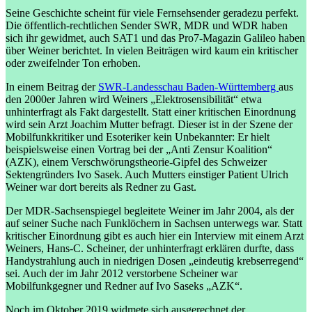
Seine Geschichte scheint für viele Fernsehsender geradezu perfekt.
Die öffentlich-rechtlichen Sender SWR, MDR und WDR haben
sich ihr gewidmet, auch SAT1 und das Pro7-Magazin Galileo haben
über Weiner berichtet. In vielen Beiträgen wird kaum ein kritischer
oder zweifelnder Ton erhoben.
In einem Beitrag der
SWR-Landesschau Baden-Württemberg
aus
den 2000er Jahren wird Weiners „Elektrosensibilität“ etwa
unhinterfragt als Fakt dargestellt. Statt einer kritischen Einordnung
wird sein Arzt Joachim Mutter befragt. Dieser ist in der Szene der
Mobilfunkkritiker und Esoteriker kein Unbekannter: Er hielt
beispielsweise einen Vortrag bei der „Anti Zensur Koalition“
(AZK), einem Verschwörungstheorie-Gipfel des Schweizer
Sektengründers Ivo Sasek. Auch Mutters einstiger Patient Ulrich
Weiner war dort bereits als Redner zu Gast.
Der MDR-Sachsenspiegel begleitete Weiner im Jahr 2004, als der
auf seiner Suche nach Funklöchern in Sachsen unterwegs war. Statt
kritischer Einordnung gibt es auch hier ein Interview mit einem Arzt
Weiners, Hans-C. Scheiner, der unhinterfragt erklären durfte, dass
Handystrahlung auch in niedrigen Dosen „eindeutig krebserregend“
sei. Auch der im Jahr 2012 verstorbene Scheiner war
Mobilfunkgegner und Redner auf Ivo Saseks „AZK“.
Noch im Oktober 2019 widmete sich ausgerechnet der