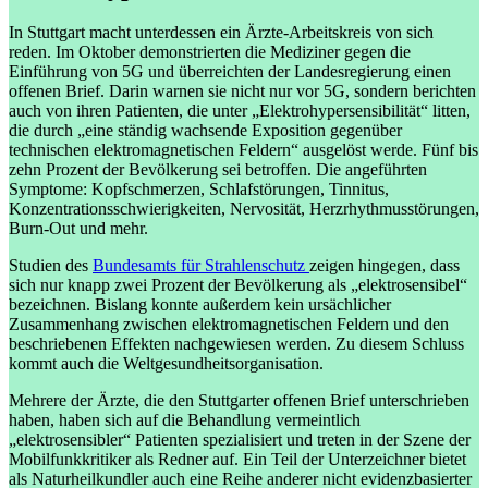
In Stuttgart macht unterdessen ein Ärzte-Arbeitskreis von sich
reden. Im Oktober demonstrierten die Mediziner gegen die
Einführung von 5G und überreichten der Landesregierung einen
offenen Brief. Darin warnen sie nicht nur vor 5G, sondern berichten
auch von ihren Patienten, die unter „Elektrohypersensibilität“ litten,
die durch „eine ständig wachsende Exposition gegenüber
technischen elektromagnetischen Feldern“ ausgelöst werde. Fünf bis
zehn Prozent der Bevölkerung sei betroffen. Die angeführten
Symptome: Kopfschmerzen, Schlafstörungen, Tinnitus,
Konzentrationsschwierigkeiten, Nervosität, Herzrhythmusstörungen,
Burn-Out und mehr.
Studien des
Bundesamts für Strahlenschutz
zeigen hingegen, dass
sich nur knapp zwei Prozent der Bevölkerung als „elektrosensibel“
bezeichnen. Bislang konnte außerdem kein ursächlicher
Zusammenhang zwischen elektromagnetischen Feldern und den
beschriebenen Effekten nachgewiesen werden. Zu diesem Schluss
kommt auch die Weltgesundheitsorganisation.
Mehrere der Ärzte, die den Stuttgarter offenen Brief unterschrieben
haben, haben sich auf die Behandlung vermeintlich
„elektrosensibler“ Patienten spezialisiert und treten in der Szene der
Mobilfunkkritiker als Redner auf. Ein Teil der Unterzeichner bietet
als Naturheilkundler auch eine Reihe anderer nicht evidenzbasierter