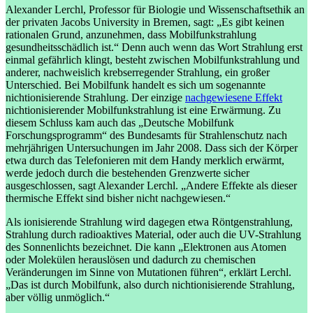
Alexander Lerchl, Professor für Biologie und Wissenschaftsethik an
der privaten Jacobs University in Bremen, sagt: „Es gibt keinen
rationalen Grund, anzunehmen, dass Mobilfunkstrahlung
gesundheitsschädlich ist.“ Denn auch wenn das Wort Strahlung erst
einmal gefährlich klingt, besteht zwischen Mobilfunkstrahlung und
anderer, nachweislich krebserregender Strahlung, ein großer
Unterschied. Bei Mobilfunk handelt es sich um sogenannte
nichtionisierende Strahlung. Der einzige
nachgewiesene Effekt
nichtionisierender Mobilfunkstrahlung ist eine Erwärmung. Zu
diesem Schluss kam auch das „Deutsche Mobilfunk
Forschungsprogramm“ des Bundesamts für Strahlenschutz nach
mehrjährigen Untersuchungen im Jahr 2008. Dass sich der Körper
etwa durch das Telefonieren mit dem Handy merklich erwärmt,
werde jedoch durch die bestehenden Grenzwerte sicher
ausgeschlossen, sagt Alexander Lerchl. „Andere Effekte als dieser
thermische Effekt sind bisher nicht nachgewiesen.“
Als ionisierende Strahlung wird dagegen etwa Röntgenstrahlung,
Strahlung durch radioaktives Material, oder auch die UV-Strahlung
des Sonnenlichts bezeichnet. Die kann „Elektronen aus Atomen
oder Molekülen herauslösen und dadurch zu chemischen
Veränderungen im Sinne von Mutationen führen“, erklärt Lerchl.
„Das ist durch Mobilfunk, also durch nichtionisierende Strahlung,
aber völlig unmöglich.“