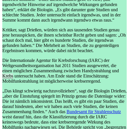
irgendwelche Hinweise auf irgendwelche Wirkungen gefunden
haben“, erklärt die Biologin. „Es gibt darunter gute Studien und
schlechte Studien. Jeder untersucht einfach irgendwas, und in der
Summe kommt dann auch irgendwann irgendwo etwas raus.“
Kritiker, sagt Drießen, würden sich aus tausenden Studien genau
jene herauspicken, die ihnen scheinbar Recht geben und sagen: „Oh
schaut doch mal, hier gibt es hunderte Studien, die irgendwas
gefunden haben.“ Die Mehrheit an Studien, die zu gegenteiligen
Ergebnissen kommen, würde dabei nicht beachtet.
Die Internationale Agentur für Krebsforschung (IARC) der
Weltgesundheitsorganisation hat 2011 Studien ausgewertet, die
einen möglichen Zusammenhang zwischen Handystrahlung und
Krebs
untersucht haben. Am Ende stand die Einschätzung:
Mobilfunkstrahlung ist möglicherweise krebserregend.
„Das klingt schwierig nachzuvollziehen“, sagt die Biologin Drießen,
„aber die Einstufung spiegelt im Prinzip genau die Datenlage wider:
Die ist nämlich inkonsistent. Das heißt, es gibt ein paar Studien, die
darauf hindeuten, aber wir haben auch viele Studien, die keinen
Zusammenhang finden.“ Auch das
Bundesamt für Strahlenschutz
weist darauf hin, dass die Klassifizierung durch die IARC
keineswegs bedeute, dass eine krebserregende Wirkung des
Mobilfunks nachgewiesen sei. Die Behörde spricht von „begrenzten