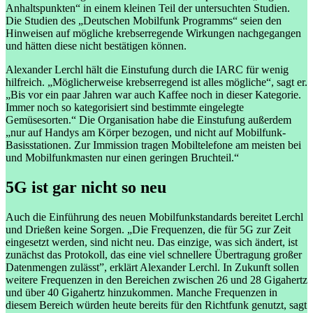
Anhaltspunkten“ in einem kleinen Teil der untersuchten Studien.
Die Studien des „Deutschen Mobilfunk Programms“ seien den
Hinweisen auf mögliche krebserregende Wirkungen nachgegangen
und hätten diese nicht bestätigen können.
Alexander Lerchl hält die Einstufung durch die IARC für wenig
hilfreich. „Möglicherweise krebserregend ist alles mögliche“, sagt er.
„Bis vor ein paar Jahren war auch Kaffee noch in dieser Kategorie.
Immer noch so kategorisiert sind bestimmte eingelegte
Gemüsesorten.“ Die Organisation habe die Einstufung außerdem
„nur auf Handys am Körper bezogen, und nicht auf Mobilfunk-
Basisstationen. Zur Immission tragen Mobiltelefone am meisten bei
und Mobilfunkmasten nur einen geringen Bruchteil.“
5G ist gar nicht so neu
Auch die Einführung des neuen Mobilfunkstandards bereitet Lerchl
und Drießen keine Sorgen. „Die Frequenzen, die für 5G zur Zeit
eingesetzt werden, sind nicht neu. Das einzige, was sich ändert, ist
zunächst das Protokoll, das eine viel schnellere Übertragung großer
Datenmengen zulässt”, erklärt Alexander Lerchl. In Zukunft sollen
weitere Frequenzen in den Bereichen zwischen 26 und 28 Gigahertz
und über 40 Gigahertz hinzukommen. Manche Frequenzen in
diesem Bereich würden heute bereits für den Richtfunk genutzt, sagt