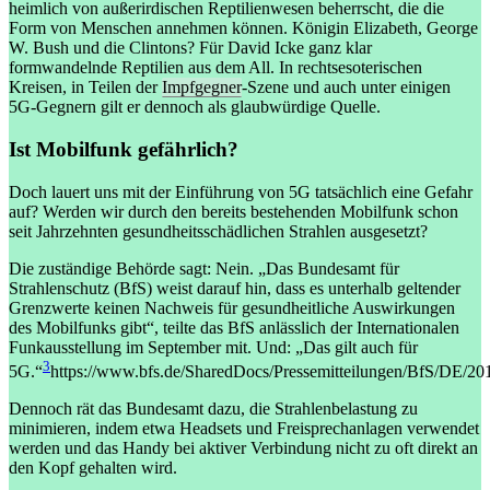
heimlich von außerirdischen Reptilienwesen beherrscht, die die
Form von Menschen annehmen können. Königin Elizabeth, George
W. Bush und die Clintons? Für David Icke ganz klar
formwandelnde Reptilien aus dem All. In rechtsesoterischen
Kreisen, in Teilen der
Impfgegner
-Szene und auch unter einigen
5G-Gegnern gilt er dennoch als glaubwürdige Quelle.
Ist Mobilfunk gefährlich?
Doch lauert uns mit der Einführung von 5G tatsächlich eine Gefahr
auf? Werden wir durch den bereits bestehenden Mobilfunk schon
seit Jahrzehnten gesundheitsschädlichen Strahlen ausgesetzt?
Die zuständige Behörde sagt: Nein. „Das Bundesamt für
Strahlenschutz (BfS) weist darauf hin, dass es unterhalb geltender
Grenzwerte keinen Nachweis für gesundheitliche Auswirkungen
des Mobilfunks gibt“, teilte das BfS anlässlich der Internationalen
Funkausstellung im September mit. Und: „Das gilt auch für
3
5G.“
https://www.bfs.de/SharedDocs/Pressemitteilungen/BfS/DE/20
Dennoch rät das Bundesamt dazu, die Strahlenbelastung zu
minimieren, indem etwa Headsets und Freisprechanlagen verwendet
werden und das Handy bei aktiver Verbindung nicht zu oft direkt an
den Kopf gehalten wird.