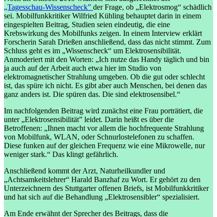
„Tagesschau-Wissenscheck”
der Frage, ob „Elektrosmog“ schädlich
sei. Mobilfunkkritiker Wilfried Kühling behauptet darin in einem
eingespielten Beitrag, Studien seien eindeutig, die eine
Krebswirkung des Mobilfunks zeigen. In einem Interview erklärt
Forscherin Sarah Drießen anschließend, dass das nicht stimmt. Zum
Schluss geht es im „Wissenscheck“ um Elektrosensibilität.
Anmoderiert mit den Worten: „Ich nutze das Handy täglich und bin
ja auch auf der Arbeit auch etwa hier im Studio von
elektromagnetischer Strahlung umgeben. Ob die gut oder schlecht
ist, das spüre ich nicht. Es gibt aber auch Menschen, bei denen das
ganz anders ist. Die spüren das. Die sind elektrosensibel.“
Im nachfolgenden Beitrag wird zunächst eine Frau porträtiert, die
unter „Elektrosensibilität” leidet. Darin heißt es über die
Betroffenen: „Ihnen macht vor allem die hochfrequente Strahlung
von Mobilfunk, WLAN, oder Schnurlostelefonen zu schaffen.
Diese funken auf der gleichen Frequenz wie eine Mikrowelle, nur
weniger stark.“ Das klingt gefährlich.
Anschließend kommt der Arzt, Naturheilkundler und
„Achtsamkeitslehrer“ Harald Banzhaf zu Wort. Er gehört zu den
Unterzeichnern des Stuttgarter offenen Briefs, ist Mobilfunkkritiker
und hat sich auf die Behandlung „Elektrosensibler“ spezialisiert.
Am Ende erwähnt der Sprecher des Beitrags, dass die