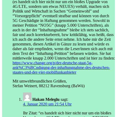
(es handelt sich hier nicht nur um ein bloßes Upgrade von
4G/LTE, sondern um etwas NEUES) verhält, machen sich
Politik und Wirtschaft in Sachen “Gemeinwohl” und
“Vorsorgepflicht” eventuell strafbar und können von durch
5G Geschädigte in Haftung genommen werden. Sowohl in
meiner Petition “NO5G” (knapp 5.000 Unterschriften), als
auch in der der “Inhaftungnahme” bleibe ich stets sachlich,
fair und auch korrekturbereit, bzw kritikfähig, was heißt, dass
ich auch die andere Seite ernst nehme. Ich habe mir die Zeit
genommen, diesen Artikel in Gänze zu lesen und würde es
daher als fair empfinden, wenn die Leser/innen sich auch mit
dem Text der “Inhaftung-Petition” befassen würden. Sie hat
mittlerweile knapp 2.000 Unterschriften und ist hier zu finden:
https://www.change.org/p/der-deutsche-staat-5g-
ank%C3%BCndigung-der-inhaftungnahme-des-deutschen-
staates-und-der-vier-mobilfunkanbieter
Mit umweltfreundlichen Grüßen,
Stefan Weinert, 88212 Ravensburg (BaWü)
Hakan Meleglu
sagt:
4. Januar 2020 um 21:54 Uhr
Ihr Zitat: “es handelt sich hier nicht nur um ein bloßes