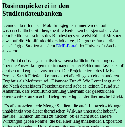
Rosinenpickerei in den
Studiendatenbanken
Dennoch berufen sich Mobilfunkgegner immer wieder auf
wissenschaftliche Studien, die ihre Bedenken belegen sollen. Vor
dem Petitionsausschuss des Bundestages verweist Eduard Meßmer
etwa auf die Mobilfunkkritiker-Initiative „Diagnose:Funk“, die
einschlägige Studien aus dem
EMF-Portal
der Universität Aachen
auswerte.
Das Portal erfasst systematisch wissenschaftliche Forschungsdaten
über die Auswirkungen elektromagnetischer Felder und fasst sie auf
deutsch und englisch zusammen. Die Projektleiterin des EMF-
Portals, Sarah Drießen, kommt dabei allerdings zu einem anderen
Ergebnis als Meßmer und „Diagnose:Funk“. Wie Lerchl sagt auch
sie: Nach derzeitigem Forschungsstand gebe es keinen Grund zur
Annahme, dass Mobilfunkstrahlung unterhalb der gesetzlichen
Grenzwerte krank macht. Belegt sei lediglich der thermische Effekt.
„Es gibt trotzdem jede Menge Studien, die auch Langzeitwirkungen
unabhängig von dieser thermischen Wirkung untersucht haben“,
sagt sie. „Einfach um mal zu gucken, ob es nicht auch andere
Wirkungen geben könnte, die bei einer langanhaltenden Exposition
auftreten könnten.“ Unter diesen Studien gebe es viele, „die