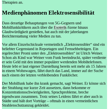
Therapien an.
Medienphänomen Elektrosensibilität
Dass derartige Behauptungen von 5G-Gegnern und
Mobilfunkkritikern auch über die
Esoterik
-Szene hinaus
Glaubwürdigkeit genießen, hat auch mit der jahrelangen
Berichterstattung vieler Medien zu tun.
Vor allem Einzelschicksale vermeintlich „Elektrosensibler“ sind ein
beliebter Gegenstand in Reportagen und Fernsehbeiträgen. Ein
regelrechter Promi unter den „Elektrosensiblen“ ist Ulrich Weiner.
Schon als Kind war Weiner vom Funk beeindruckt, später verdiente
er sein Geld mit den immer populärer werdenden Mobiltelefonen.
Heute lebt er laut eigener Darstellung bereits seit mehr als 15 Jahren
in einem Wohnwagen, fährt durch das Land, immer auf der Suche
nach einem der letzten verbleibenden Funklöcher.
Der Mobilfunk habe ihn krank gemacht, sagt Weiner. Er könne sich
der Strahlung nur kurze Zeit aussetzen, dann bekomme er
Konzentrationsschwierigkeiten, Sprachprobleme, breche
irgendwann zusammen. Trotz seines Leidens fährt er aber auch in
Städte und hält dort Vorträge – oftmals in einen vermeintlichen
Strahlenschutzanzug gekleidet.