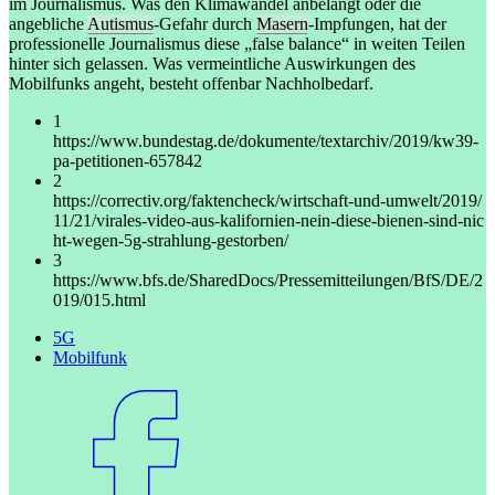
im Journalismus. Was den Klimawandel anbelangt oder die
angebliche
Autismus
-Gefahr durch
Masern
-Impfungen, hat der
professionelle Journalismus diese „false balance“ in weiten Teilen
hinter sich gelassen. Was vermeintliche Auswirkungen des
Mobilfunks angeht, besteht offenbar Nachholbedarf.
1
https://www.bundestag.de/dokumente/textarchiv/2019/kw39-
pa-petitionen-657842
2
https://correctiv.org/faktencheck/wirtschaft-und-umwelt/2019/
11/21/virales-video-aus-kalifornien-nein-diese-bienen-sind-nic
ht-wegen-5g-strahlung-gestorben/
3
https://www.bfs.de/SharedDocs/Pressemitteilungen/BfS/DE/2
019/015.html
5G
Mobilfunk