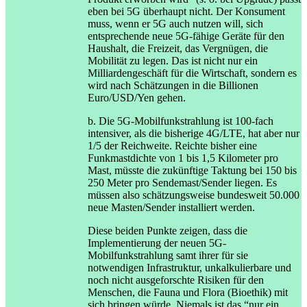
eben bei 5G überhaupt nicht. Der Konsument
muss, wenn er 5G auch nutzen will, sich
entsprechende neue 5G-fähige Geräte für den
Haushalt, die Freizeit, das Vergnügen, die
Mobilität zu legen. Das ist nicht nur ein
Milliardengeschäft für die Wirtschaft, sondern es
wird nach Schätzungen in die Billionen
Euro/USD/Yen gehen.
b. Die 5G-Mobilfunkstrahlung ist 100-fach
intensiver, als die bisherige 4G/LTE, hat aber nur
1/5 der Reichweite. Reichte bisher eine
Funkmastdichte von 1 bis 1,5 Kilometer pro
Mast, müsste die zukünftige Taktung bei 150 bis
250 Meter pro Sendemast/Sender liegen. Es
müssen also schätzungsweise bundesweit 50.000
neue Masten/Sender installiert werden.
Diese beiden Punkte zeigen, dass die
Implementierung der neuen 5G-
Mobilfunkstrahlung samt ihrer für sie
notwendigen Infrastruktur, unkalkulierbare und
noch nicht ausgeforschte Risiken für den
Menschen, die Fauna und Flora (Bioethik) mit
sich bringen würde. Niemals ist das “nur ein