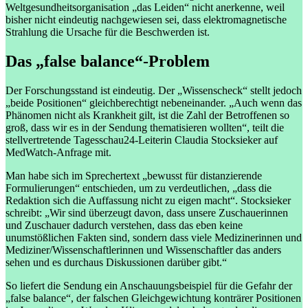
Weltgesundheitsorganisation „das Leiden“ nicht anerkenne, weil
bisher nicht eindeutig nachgewiesen sei, dass elektromagnetische
Strahlung die Ursache für die Beschwerden ist.
Das „false balance“-Problem
Der Forschungsstand ist eindeutig. Der „Wissenscheck“ stellt jedoch
„beide Positionen“ gleichberechtigt nebeneinander. „Auch wenn das
Phänomen nicht als Krankheit gilt, ist die Zahl der Betroffenen so
groß, dass wir es in der Sendung thematisieren wollten“, teilt die
stellvertretende Tagesschau24-Leiterin Claudia Stocksieker auf
MedWatch-Anfrage mit.
Man habe sich im Sprechertext „bewusst für distanzierende
Formulierungen“ entschieden, um zu verdeutlichen, „dass die
Redaktion sich die Auffassung nicht zu eigen macht“. Stocksieker
schreibt: „Wir sind überzeugt davon, dass unsere Zuschauerinnen
und Zuschauer dadurch verstehen, dass das eben keine
unumstößlichen Fakten sind, sondern dass viele Medizinerinnen und
Mediziner/Wissenschaftlerinnen und Wissenschaftler das anders
sehen und es durchaus Diskussionen darüber gibt.“
So liefert die Sendung ein Anschauungsbeispiel für die Gefahr der
„false balance“, der falschen Gleichgewichtung konträrer Positionen