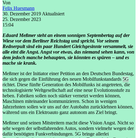
Von
Felix Huesmann
30. Dezember 2019
Aktualisiert
25. Dezember 2023
15:04
Eduard Meßmer steht an einem sonnigen Septembertag auf der
Wiese vor dem Berliner Reichstag und spricht. Vor seinem
Rednerpult sind ein paar Hundert Gleichgesinnte versammelt, sie
alle eint die Angst. Angst vor etwas, das niemand sehen kann, von
dem jedoch manche behaupten, sie könnten es spüren – und es
mache sie krank.
Meßmer ist der Initiator einer Petition an den Deutschen Bundestag,
die sich gegen die Einführung des neuen Mobilfunkstandards
5G
richtet. Diese fünfte Generation des Mobilfunks ist angetreten, die
technologisierte Weltgesellschaft auf eine neue Evolutionsstufe zu
heben. Fabriken sollen noch stärker vernetzt werden können,
Maschinen miteinander kommunizieren. Schon in wenigen
Jahrzehnten sollen wir uns auf der Autobahn zurücklehnen können,
während uns ein Elektroauto ganz autonom ans Ziel bringt.
Meßmer und seinen Mitstreitern macht diese Vision Angst. Nicht so
sehr wegen der selbstfahrenden Autos, sondern vielmehr wegen der
dafür benötigten Funkverbindungen. 5G bringe allerlei