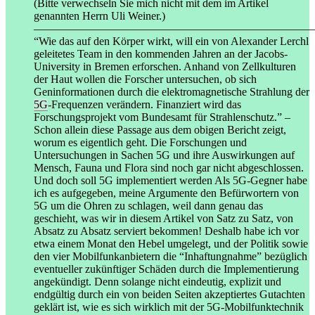
(Bitte verwechseln Sie mich nicht mit dem im Artikel
genannten Herrn Uli Weiner.)
—————————————————————————
“Wie das auf den Körper wirkt, will ein von Alexander Lerchl
geleitetes Team in den kommenden Jahren an der Jacobs-
University in Bremen erforschen. Anhand von Zellkulturen
der Haut wollen die Forscher untersuchen, ob sich
Geninformationen durch die elektromagnetische Strahlung der
5G
-Frequenzen verändern. Finanziert wird das
Forschungsprojekt vom Bundesamt für Strahlenschutz.” –
Schon allein diese Passage aus dem obigen Bericht zeigt,
worum es eigentlich geht. Die Forschungen und
Untersuchungen in Sachen 5G und ihre Auswirkungen auf
Mensch, Fauna und Flora sind noch gar nicht abgeschlossen.
Und doch soll 5G implementiert werden Als 5G-Gegner habe
ich es aufgegeben, meine Argumente den Befürwortern von
5G um die Ohren zu schlagen, weil dann genau das
geschieht, was wir in diesem Artikel von Satz zu Satz, von
Absatz zu Absatz serviert bekommen! Deshalb habe ich vor
etwa einem Monat den Hebel umgelegt, und der Politik sowie
den vier Mobilfunkanbietern die “Inhaftungnahme” bezüglich
eventueller zukünftiger Schäden durch die Implementierung
angekündigt. Denn solange nicht eindeutig, explizit und
endgültig durch ein von beiden Seiten akzeptiertes Gutachten
geklärt ist, wie es sich wirklich mit der 5G-Mobilfunktechnik