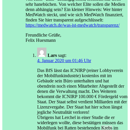
sehr hanebüchen. Von welcher Elite sollen die Medien
denn abhängig sein? Ein kleiner Hinweis: Wer hinter
MedWatch steckt, und wie sich MedWatch finanziert,
finden Sie hier transparent aufgeschlüsselt:
https://medwatch.de/was-ist-medwatch/transparenz/
Freundliche Grüße,
Felix Huesmann
Lars
sagt:
4. Januar 2020 um 01:46 Uhr
Das BfS lässt das ICNIRP (reiner Lobbyverein
der Mobilfunkindustrie) kostenlos mit im
Gebäude sein Büro unterhalten und hat
obendrein noch einen Mitarbeiter Abgestellt der
denen die Verwaltung macht. Des Weiteren
bekommt die ICNIRP 100.000 € Fördergeld vom
Staat. Der Staat selbst verdient Milliarden mit der
Lizenzvergabe. Der Staat hat hier schon längst
jegliche Neutralität verloren!
Übrigens hat Lerchel in einer Studie die er
widerlegen wollte, diese bestätigen müssen das
Mobilfunk bei Ratten bestehenden
Krebs
im