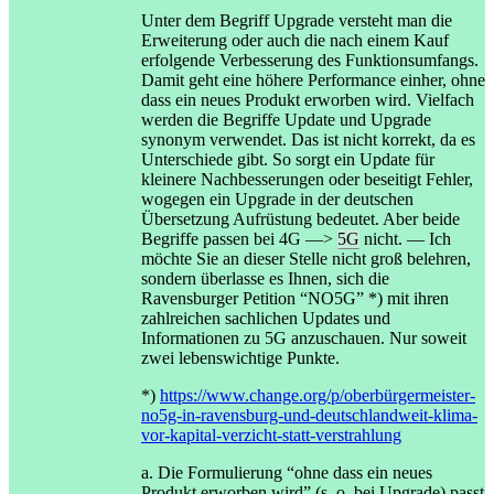
Unter dem Begriff Upgrade versteht man die
Erweiterung oder auch die nach einem Kauf
erfolgende Verbesserung des Funktionsumfangs.
Damit geht eine höhere Performance einher, ohne
dass ein neues Produkt erworben wird. Vielfach
werden die Begriffe Update und Upgrade
synonym verwendet. Das ist nicht korrekt, da es
Unterschiede gibt. So sorgt ein Update für
kleinere Nachbesserungen oder beseitigt Fehler,
wogegen ein Upgrade in der deutschen
Übersetzung Aufrüstung bedeutet. Aber beide
Begriffe passen bei 4G —>
5G
nicht. — Ich
möchte Sie an dieser Stelle nicht groß belehren,
sondern überlasse es Ihnen, sich die
Ravensburger Petition “NO5G” *) mit ihren
zahlreichen sachlichen Updates und
Informationen zu 5G anzuschauen. Nur soweit
zwei lebenswichtige Punkte.
*)
https://www.change.org/p/oberbürgermeister-
no5g-in-ravensburg-und-deutschlandweit-klima-
vor-kapital-verzicht-statt-verstrahlung
a. Die Formulierung “ohne dass ein neues
Produkt erworben wird” (s. o. bei Upgrade) passt