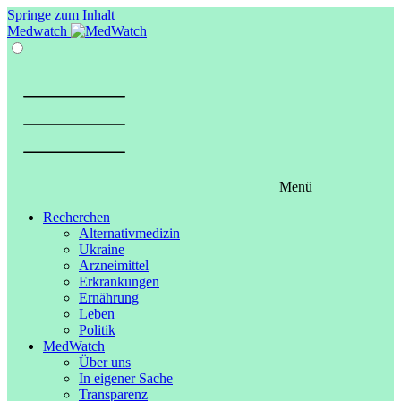
Springe zum Inhalt
Medwatch
Menü
Recherchen
Alternativmedizin
Ukraine
Arzneimittel
Erkrankungen
Ernährung
Leben
Politik
MedWatch
Über uns
In eigener Sache
Transparenz