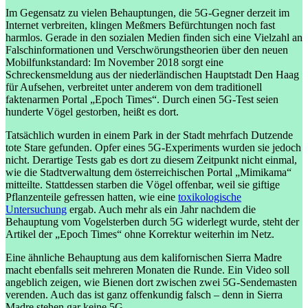
Im Gegensatz zu vielen Behauptungen, die 5G-Gegner derzeit im
Internet verbreiten, klingen Meßmers Befürchtungen noch fast
harmlos. Gerade in den sozialen Medien finden sich eine Vielzahl an
Falschinformationen und Verschwörungstheorien über den neuen
Mobilfunkstandard: Im November 2018 sorgt eine
Schreckensmeldung aus der niederländischen Hauptstadt Den Haag
für Aufsehen, verbreitet unter anderem von dem traditionell
faktenarmen Portal „Epoch Times“. Durch einen 5G-Test seien
hunderte Vögel gestorben, heißt es dort.
Tatsächlich wurden in einem Park in der Stadt mehrfach Dutzende
tote Stare gefunden. Opfer eines 5G-Experiments wurden sie jedoch
nicht. Derartige Tests gab es dort zu diesem Zeitpunkt nicht einmal,
wie die Stadtverwaltung dem österreichischen Portal „Mimikama“
mitteilte. Stattdessen starben die Vögel offenbar, weil sie giftige
Pflanzenteile gefressen hatten, wie eine
toxikologische
Untersuchung
ergab. Auch mehr als ein Jahr nachdem die
Behauptung vom Vogelsterben durch 5G widerlegt wurde, steht der
Artikel der „Epoch Times“ ohne Korrektur weiterhin im Netz.
Eine ähnliche Behauptung aus dem kalifornischen Sierra Madre
macht ebenfalls seit mehreren Monaten die Runde. Ein Video soll
angeblich zeigen, wie Bienen dort zwischen zwei 5G-Sendemasten
verenden. Auch das ist ganz offenkundig falsch – denn in Sierra
Madre stehen gar keine 5G-