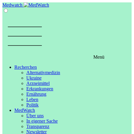
Springe
Medwatch
zum
Inhalt
Menü
Recherchen
Alternativmedizin
Ukraine
Arzneimittel
Erkrankungen
Ernährung
Leben
Politik
MedWatch
Über uns
In eigener Sache
Transparenz
Newsletter