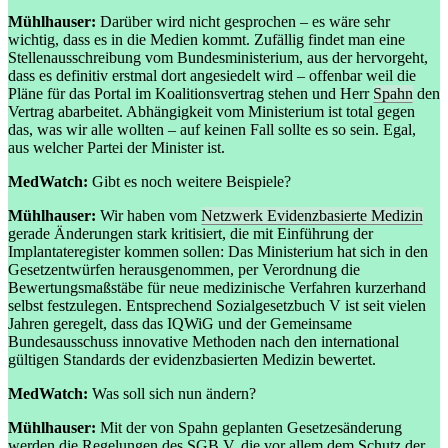
Mühlhauser:
Darüber wird nicht gesprochen – es wäre sehr
wichtig, dass es in die Medien kommt. Zufällig findet man eine
Stellenausschreibung vom Bundesministerium, aus der hervorgeht,
dass es definitiv erstmal dort angesiedelt wird – offenbar weil die
Pläne für das Portal im Koalitionsvertrag stehen und Herr
Spahn
den
Vertrag abarbeitet. Abhängigkeit vom Ministerium ist total gegen
das, was wir alle wollten – auf keinen Fall sollte es so sein. Egal,
aus welcher Partei der Minister ist.
MedWatch:
Gibt es noch weitere Beispiele?
Mühlhauser:
Wir haben vom
Netzwerk Evidenzbasierte Medizin
gerade Änderungen stark kritisiert, die mit Einführung der
Implantateregister kommen sollen: Das Ministerium hat sich in den
Gesetzentwürfen herausgenommen, per Verordnung die
Bewertungsmaßstäbe für neue medizinische Verfahren kurzerhand
selbst festzulegen. Entsprechend Sozialgesetzbuch V ist seit vielen
Jahren geregelt, dass das IQWiG und der Gemeinsame
Bundesausschuss innovative Methoden nach den international
gültigen Standards der evidenzbasierten Medizin bewertet.
MedWatch:
Was soll sich nun ändern?
Mühlhauser:
Mit der von Spahn geplanten Gesetzesänderung
werden die Regelungen des SGB V, die vor allem dem Schutz der