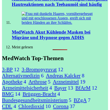
Hautreaktionen nach Teebaumöl sind häufig
MedWatch Akut
Kühlende Masken bei
Migräne und Hypnose gegen ADHS
Meist gelesen
MedWatch Top-Themen
3-BP
12
3-Bromopyruvat
12
Alternativmedizin
6
Andreas Kalcker
8
Apotheke
4
Arthrose
5
Arzneimittel
19
Arzneimittelsicherheit
4
Bayer
13
BfArM
12
BMG
14
Brüggen-Bracht
4
Bundesgesundheitsministerium
5
BZgA
7
CDL
4
Chlordioxid
10
Corona
37