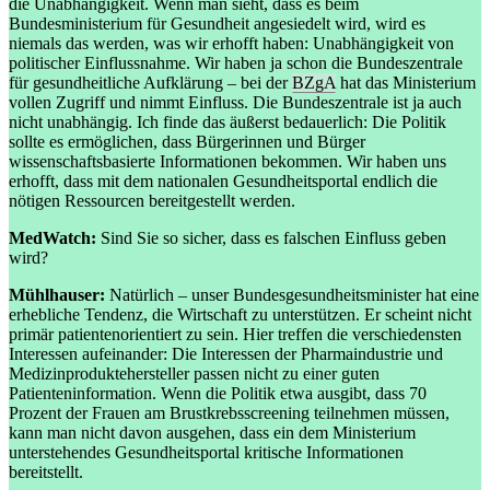
die Unabhängigkeit. Wenn man sieht, dass es beim
Bundesministerium für Gesundheit angesiedelt wird, wird es
niemals das werden, was wir erhofft haben: Unabhängigkeit von
politischer Einflussnahme. Wir haben ja schon die Bundeszentrale
für gesundheitliche Aufklärung – bei der
BZgA
hat das Ministerium
vollen Zugriff und nimmt Einfluss. Die Bundeszentrale ist ja auch
nicht unabhängig. Ich finde das äußerst bedauerlich: Die Politik
sollte es ermöglichen, dass Bürgerinnen und Bürger
wissenschaftsbasierte Informationen bekommen. Wir haben uns
erhofft, dass mit dem nationalen Gesundheitsportal endlich die
nötigen Ressourcen bereitgestellt werden.
MedWatch:
Sind Sie so sicher, dass es falschen Einfluss geben
wird?
Mühlhauser:
Natürlich – unser Bundesgesundheitsminister hat eine
erhebliche Tendenz, die Wirtschaft zu unterstützen. Er scheint nicht
primär patientenorientiert zu sein. Hier treffen die verschiedensten
Interessen aufeinander: Die Interessen der Pharmaindustrie und
Medizinproduktehersteller passen nicht zu einer guten
Patienteninformation. Wenn die Politik etwa ausgibt, dass 70
Prozent der Frauen am Brustkrebsscreening teilnehmen müssen,
kann man nicht davon ausgehen, dass ein dem Ministerium
unterstehendes Gesundheitsportal kritische Informationen
bereitstellt.