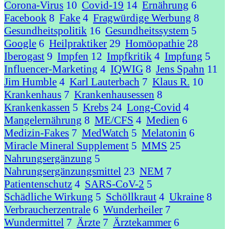
Corona-Virus
10
Covid-19
14
Ernährung
6
Facebook
8
Fake
4
Fragwürdige Werbung
8
Gesundheitspolitik
16
Gesundheitssystem
5
Google
6
Heilpraktiker
29
Homöopathie
28
Iberogast
9
Impfen
12
Impfkritik
4
Impfung
5
Influencer-Marketing
4
IQWIG
8
Jens Spahn
11
Jim Humble
4
Karl Lauterbach
7
Klaus R.
10
Krankenhaus
7
Krankenhausessen
8
Krankenkassen
5
Krebs
24
Long-Covid
4
Mangelernährung
8
ME/CFS
4
Medien
6
Medizin-Fakes
7
MedWatch
5
Melatonin
6
Miracle Mineral Supplement
5
MMS
25
Nahrungsergänzung
5
Nahrungsergänzungsmittel
23
NEM
7
Patientenschutz
4
SARS-CoV-2
5
Schädliche Wirkung
5
Schöllkraut
4
Ukraine
8
Verbraucherzentrale
6
Wunderheiler
7
Wundermittel
7
Ärzte
7
Ärztekammer
6