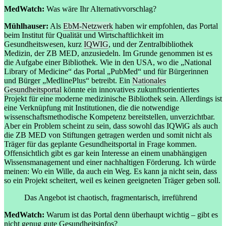
MedWatch:
Was wäre Ihr Alternativvorschlag?
Mühlhauser:
Als
EbM-Netzwerk
haben wir empfohlen, das Portal
beim Institut für Qualität und Wirtschaftlichkeit im
Gesundheitswesen, kurz
IQWIG
, und der Zentralbibliothek
Medizin, der ZB MED, anzusiedeln. Im Grunde genommen ist es
die Aufgabe einer Bibliothek. Wie in den USA, wo die „National
Library of Medicine“ das Portal „PubMed“ und für Bürgerinnen
und Bürger „MedlinePlus“ betreibt. Ein
Nationales
Gesundheitsportal
könnte ein innovatives zukunftsorientiertes
Projekt für eine moderne medizinische Bibliothek sein. Allerdings ist
eine Verknüpfung mit Institutionen, die die notwendige
wissenschaftsmethodische Kompetenz bereitstellen, unverzichtbar.
Aber ein Problem scheint zu sein, dass sowohl das IQWiG als auch
die ZB MED von Stiftungen getragen werden und somit nicht als
Träger für das geplante Gesundheitsportal in Frage kommen.
Offensichtlich gibt es gar kein Interesse an einem unabhängigen
Wissensmanagement und einer nachhaltigen Förderung. Ich würde
meinen: Wo ein Wille, da auch ein Weg. Es kann ja nicht sein, dass
so ein Projekt scheitert, weil es keinen geeigneten Träger geben soll.
Das Angebot ist chaotisch, fragmentarisch, irreführend
MedWatch:
Warum ist das Portal denn überhaupt wichtig – gibt es
nicht genug gute Gesundheitsinfos?