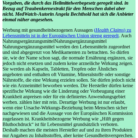
Vorgaben, die durch das Heilmittelwerbegesetz geregelt sind.
in
Bezug auf Traubenkernextrakt für den Menschen dabei aber
nicht.
MedWatch-Autorin Angela Bechthold hat sich die Anbieter
einmal näher angesehen.
Werbung mit gesundheitsbezogenen Aussagen
(
Health Claims
) zu
Lebensmitteln ist in der Europäischen Union streng geregelt
. Auch
Nahrungsergänzungsmittel
Nahrungsergänzungsmittel
Nahrungsergänzungsmittel werden den Lebensmitteln zugeordnet
und sind abgegrenzt von Medikamenten zu betrachten. So dürfen
sie, wie der Name schon sagt, die normale Ernährung ergänzen, sie
jedoch nicht ersetzen und zudem keine arzneiliche Wirkung zeigen.
Sie werden als Kapseln, Tabletten, Tropfen oder Ähnliches
angeboten und enthalten oft Vitamine, Mineralstoffe oder sonstige
Nährstoffe, die eine Wirkung erzielen sollen. Sie dürfen jedoch nicht
wie ein Arzneimittel beworben werden. Die Hersteller dürfen keine
spezifische Wirkung wie die Linderung oder Vorbeugung einer
Krankheit anpreisen oder für ein definiertes Anwendungsgebiet
werben.
zählen hier mit rein. Derartige Werbung ist nur erlaubt,
wenn eine Ursache-Wirkungs-Beziehung beim Menschen sicher
nachgewiesen und die Aussage von der Europäischen Kommission
zugelassen ist. Krankheitsbezogene Werbung wie „Hilft gegen
Bluthochdruck“ ist für Lebensmittel grundsätzlich verboten.
Deshalb machen die meisten Hersteller auf und zu ihren Produkten
nur Angaben zu Inhaltsstoffen, aber keine Gesundheitsversprechen.