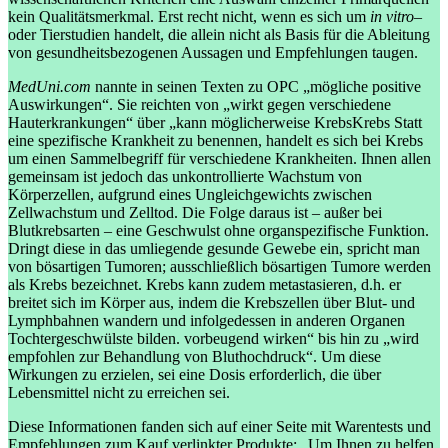
kein Qualitätsmerkmal. Erst recht nicht, wenn es sich um
in vitro
–
oder Tierstudien handelt, die allein nicht als Basis für die Ableitung
von gesundheitsbezogenen Aussagen und Empfehlungen taugen.
MedUni.com
nannte in seinen Texten zu OPC „mögliche positive
Auswirkungen“. Sie reichten von „wirkt gegen verschiedene
Hauterkrankungen“ über „kann möglicherweise
Krebs
Krebs
Statt
eine spezifische Krankheit zu benennen, handelt es sich bei Krebs
um einen Sammelbegriff für verschiedene Krankheiten. Ihnen allen
gemeinsam ist jedoch das unkontrollierte Wachstum von
Körperzellen, aufgrund eines Ungleichgewichts zwischen
Zellwachstum und Zelltod. Die Folge daraus ist – außer bei
Blutkrebsarten – eine Geschwulst ohne organspezifische Funktion.
Dringt diese in das umliegende gesunde Gewebe ein, spricht man
von bösartigen Tumoren; ausschließlich bösartigen Tumore werden
als Krebs bezeichnet. Krebs kann zudem metastasieren, d.h. er
breitet sich im Körper aus, indem die Krebszellen über Blut- und
Lymphbahnen wandern und infolgedessen in anderen Organen
Tochtergeschwülste bilden.
vorbeugend wirken“ bis hin zu „wird
empfohlen zur Behandlung von Bluthochdruck“. Um diese
Wirkungen zu erzielen, sei eine Dosis erforderlich, die über
Lebensmittel nicht zu erreichen sei.
Diese Informationen fanden sich auf einer Seite mit Warentests und
Empfehlungen zum Kauf verlinkter Produkte: „Um Ihnen zu helfen,