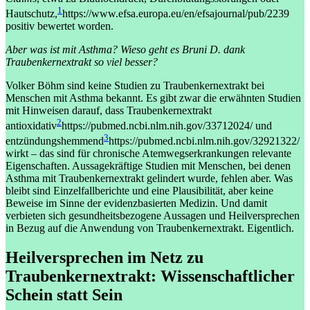
1
Hautschutz,
https://www.efsa.europa.eu/en/efsajournal/pub/2239
positiv bewertet worden.
Aber was ist mit Asthma? Wieso geht es Bruni D. dank
Traubenkernextrakt so viel besser?
Volker Böhm sind keine Studien zu Traubenkernextrakt bei
Menschen mit Asthma bekannt. Es gibt zwar die erwähnten Studien
mit Hinweisen darauf, dass Traubenkernextrakt
2
antioxidativ
https://pubmed.ncbi.nlm.nih.gov/33712024/
und
3
entzündungshemmend
https://pubmed.ncbi.nlm.nih.gov/32921322/
wirkt – das sind für chronische Atemwegserkrankungen relevante
Eigenschaften. Aussagekräftige Studien mit Menschen, bei denen
Asthma mit Traubenkernextrakt gelindert wurde, fehlen aber. Was
bleibt sind Einzelfallberichte und eine Plausibilität, aber keine
Beweise im Sinne der evidenzbasierten Medizin. Und damit
verbieten sich gesundheitsbezogene Aussagen und Heilversprechen
in Bezug auf die Anwendung von Traubenkernextrakt. Eigentlich.
Heilversprechen im Netz zu
Traubenkernextrakt: Wissenschaftlicher
Schein statt Sein