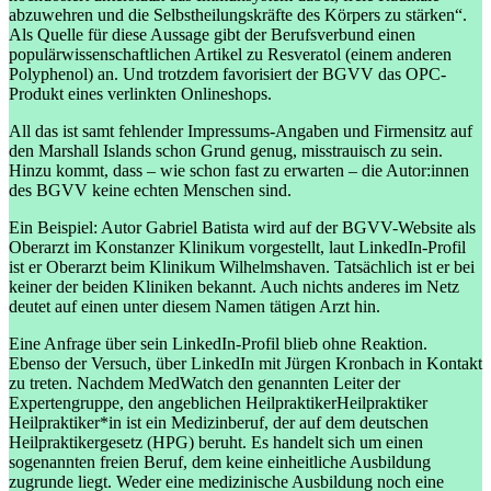
abzuwehren und die Selbstheilungskräfte des Körpers zu stärken“.
Als Quelle für diese Aussage gibt der Berufsverbund einen
populärwissenschaftlichen Artikel zu Resveratol (einem anderen
Polyphenol) an. Und trotzdem favorisiert der BGVV das OPC-
Produkt eines verlinkten Onlineshops.
All das ist samt fehlender Impressums-Angaben und Firmensitz auf
den Marshall Islands schon Grund genug, misstrauisch zu sein.
Hinzu kommt, dass – wie schon fast zu erwarten – die Autor:innen
des BGVV keine echten Menschen sind.
Ein Beispiel: Autor Gabriel Batista wird auf der BGVV-Website als
Oberarzt im Konstanzer Klinikum vorgestellt, laut LinkedIn-Profil
ist er Oberarzt beim Klinikum Wilhelmshaven. Tatsächlich ist er bei
keiner der beiden Kliniken bekannt. Auch nichts anderes im Netz
deutet auf einen unter diesem Namen tätigen Arzt hin.
Eine Anfrage über sein LinkedIn-Profil blieb ohne Reaktion.
Ebenso der Versuch, über LinkedIn mit Jürgen Kronbach in Kontakt
zu treten. Nachdem MedWatch den genannten Leiter der
Expertengruppe, den angeblichen
Heilpraktiker
Heilpraktiker
Heilpraktiker*in ist ein Medizinberuf, der auf dem deutschen
Heilpraktikergesetz (HPG) beruht. Es handelt sich um einen
sogenannten freien Beruf, dem keine einheitliche Ausbildung
zugrunde liegt. Weder eine medizinische Ausbildung noch eine