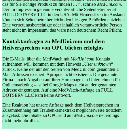
das für Sie richtige Produkt zu finden […]“, schrieb
MedUni.com
.
Der im Impressum genannte verantwortliche Seitenbetreiber ist
FULL DOTSERV LLC in den USA. Mit Firmensitzen im Ausland
können sich Seitenbetreiber leicht den hiesigen Behörden entziehen.
Eine vertretungsberechtigte oder inhaltlich verantwortliche Person
steht nicht im Impressum; das wäre nach deutschem Recht Pflicht.
Kontaktanfragen zu MedUni.com und dem
Heilversprechen von OPC blieben erfolglos
Die E-Mails, über die MedWatch mit
MedUni.com
Kontakt
aufnehmen will, kommen mit dem Hinweis „
User unknown
“
zurück. Keine der auf den Seiten von MedUni.com genannten E-
Mail-Adressen existiert. Apropos nicht existieren: Die genannte
Firma – nach Angaben auf ihrer Homepage ein Unternehmen für
Onlinemarketing – ist bei Google Maps nicht an der genannten
Adresse eingetragen. Auf eine MedWatch-Anfrage an FULL
DOTSERV LLC kam keine Antwort.
Eine Reaktion hat unsere Anfrage nach dem Heilversprechen im
Zusammenhang mit Traubenkernextrakt möglicherweise trotzdem
ausgelöst: Die Inhalte zu OPC sind auf
MedUni.com
neuerdings
nicht mehr abrufbar.