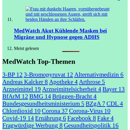
MedWatch Akut
Kühlende Masken bei
Migräne und Hypnose gegen ADHS
Meist gelesen
MedWatch Top-Themen
3-BP
12
3-Bromopyruvat
12
Alternativmedizin
6
Andreas Kalcker
8
Apotheke
4
Arthrose
5
Arzneimittel
19
Arzneimittelsicherheit
4
Bayer
13
BfArM
12
BMG
14
Brüggen-Bracht
4
Bundesgesundheitsministerium
5
BZgA
7
CDL
4
Chlordioxid
10
Corona
37
Corona-Virus
10
Covid-19
14
Ernährung
6
Facebook
8
Fake
4
Fragwürdige Werbung
8
Gesundheitspolitik
16