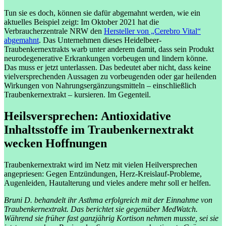
Tun sie es doch, können sie dafür abgemahnt werden, wie ein
aktuelles Beispiel zeigt: Im Oktober 2021 hat die
Verbraucherzentrale NRW den
Hersteller von „Cerebro Vital“
abgemahnt
. Das Unternehmen dieses Heidelbeer-
Traubenkernextrakts warb unter anderem damit, dass sein Produkt
neurodegenerative Erkrankungen vorbeugen und lindern könne.
Das muss er jetzt unterlassen. Das bedeutet aber nicht, dass keine
vielversprechenden Aussagen zu vorbeugenden oder gar heilenden
Wirkungen von Nahrungsergänzungsmitteln – einschließlich
Traubenkernextrakt – kursieren. Im Gegenteil.
Heil
s
versprechen: Antioxidative
Inhaltsstoffe im Traubenkernextrakt
wecken Hoffnungen
Traubenkernextrakt wird im Netz mit vielen Heilversprechen
angepriesen: Gegen Entzündungen, Herz-Kreislauf-Probleme,
Augenleiden, Hautalterung und vieles andere mehr soll er helfen.
Bruni D. behandelt ihr Asthma erfolgreich mit der Einnahme von
Traubenkernextrakt. Das berichtet sie gegenüber MedWatch.
Während sie früher fast ganzjährig Kortison nehmen musste, sei sie