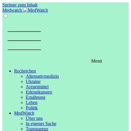
Springe zum Inhalt
Medwatch
Menü
Recherchen
Alternativmedizin
Ukraine
Arzneimittel
Erkrankungen
Ernährung
Leben
Politik
MedWatch
Über uns
In eigener Sache
Transparenz