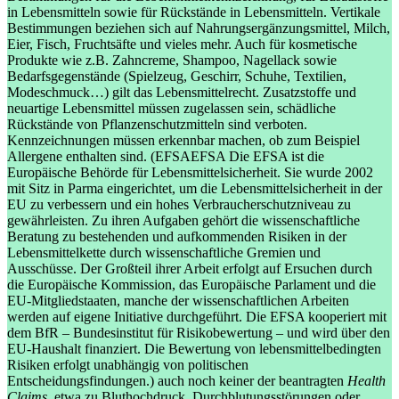
in Lebensmitteln sowie für Rückstände in Lebensmitteln. Vertikale
Bestimmungen beziehen sich auf Nahrungsergänzungsmittel, Milch,
Eier, Fisch, Fruchtsäfte und vieles mehr. Auch für kosmetische
Produkte wie z.B. Zahncreme, Shampoo, Nagellack sowie
Bedarfsgegenstände (Spielzeug, Geschirr, Schuhe, Textilien,
Modeschmuck…) gilt das Lebensmittelrecht. Zusatzstoffe und
neuartige Lebensmittel müssen zugelassen sein, schädliche
Rückstände von Pflanzenschutzmitteln sind verboten.
Kennzeichnungen müssen erkennbar machen, ob zum Beispiel
Allergene enthalten sind.
(
EFSA
EFSA
Die EFSA ist die
Europäische Behörde für Lebensmittelsicherheit. Sie wurde 2002
mit Sitz in Parma eingerichtet, um die Lebensmittelsicherheit in der
EU zu verbessern und ein hohes Verbraucherschutzniveau zu
gewährleisten. Zu ihren Aufgaben gehört die wissenschaftliche
Beratung zu bestehenden und aufkommenden Risiken in der
Lebensmittelkette durch wissenschaftliche Gremien und
Ausschüsse. Der Großteil ihrer Arbeit erfolgt auf Ersuchen durch
die Europäische Kommission, das Europäische Parlament und die
EU-Mitgliedstaaten, manche der wissenschaftlichen Arbeiten
werden auf eigene Initiative durchgeführt. Die EFSA kooperiert mit
dem BfR – Bundesinstitut für Risikobewertung – und wird über den
EU-Haushalt finanziert. Die Bewertung von lebensmittelbedingten
Risiken erfolgt unabhängig von politischen
Entscheidungsfindungen.
) auch noch keiner der beantragten
Health
Claims
, etwa zu Bluthochdruck, Durchblutungsstörungen oder