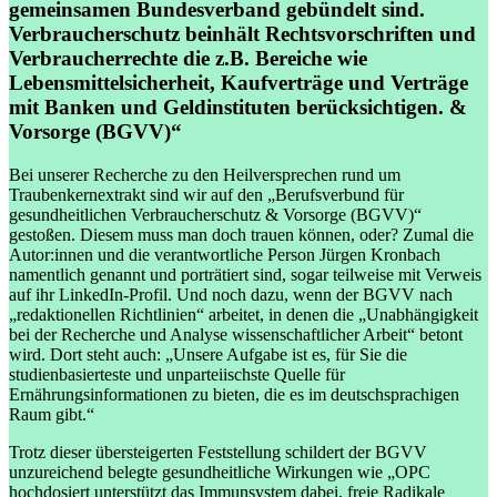
gemeinsamen Bundesverband gebündelt sind.
Verbraucherschutz beinhält Rechtsvorschriften und
Verbraucherrechte die z.B. Bereiche wie
Lebensmittelsicherheit, Kaufverträge und Verträge
mit Banken und Geldinstituten berücksichtigen.
&
Vorsorge (BGVV)“
Bei unserer Recherche zu den Heilversprechen rund um
Traubenkernextrakt sind wir auf den „Berufsverbund für
gesundheitlichen Verbraucherschutz & Vorsorge (BGVV)“
gestoßen. Diesem muss man doch trauen können, oder? Zumal die
Autor:innen und die verantwortliche Person Jürgen Kronbach
namentlich genannt und porträtiert sind, sogar teilweise mit Verweis
auf ihr LinkedIn-Profil. Und noch dazu, wenn der BGVV nach
„redaktionellen Richtlinien“ arbeitet, in denen die „Unabhängigkeit
bei der Recherche und Analyse wissenschaftlicher Arbeit“ betont
wird. Dort steht auch: „Unsere Aufgabe ist es, für Sie die
studienbasierteste und unparteiischste Quelle für
Ernährungsinformationen zu bieten, die es im deutschsprachigen
Raum gibt.“
Trotz dieser übersteigerten Feststellung schildert der BGVV
unzureichend belegte gesundheitliche Wirkungen wie „OPC
hochdosiert unterstützt das Immunsystem dabei, freie Radikale