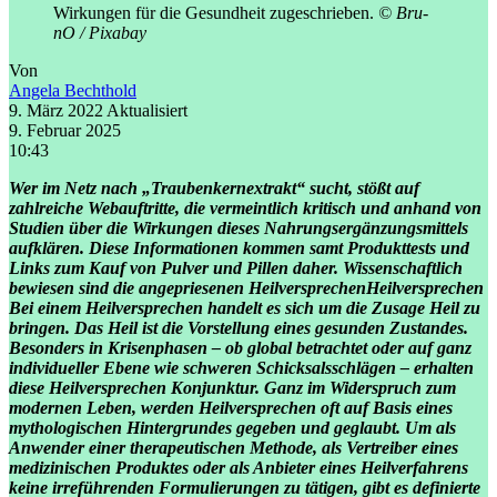
Wirkungen für die Gesundheit zugeschrieben.
© Bru-
nO / Pixabay
Von
Angela Bechthold
9. März 2022
Aktualisiert
9. Februar 2025
10:43
Wer im Netz nach „Traubenkernextrakt“ sucht, stößt auf
zahlreiche Webauftritte, die vermeintlich kritisch und anhand von
Studien über die Wirkungen dieses Nahrungsergänzungsmittels
aufklären. Diese Informationen kommen samt Produkttests und
Links zum Kauf von Pulver und Pillen daher. Wissenschaftlich
bewiesen sind die angepriesenen
Heilversprechen
Heilversprechen
Bei einem Heilversprechen handelt es sich um die Zusage Heil zu
bringen. Das Heil ist die Vorstellung eines gesunden Zustandes.
Besonders in Krisenphasen – ob global betrachtet oder auf ganz
individueller Ebene wie schweren Schicksalsschlägen – erhalten
diese Heilversprechen Konjunktur. Ganz im Widerspruch zum
modernen Leben, werden Heilversprechen oft auf Basis eines
mythologischen Hintergrundes gegeben und geglaubt. Um als
Anwender einer therapeutischen Methode, als Vertreiber eines
medizinischen Produktes oder als Anbieter eines Heilverfahrens
keine irreführenden Formulierungen zu tätigen, gibt es definierte