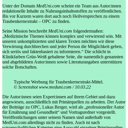
Unter der Domain
MedUni.com
scheint ein Team aus Autor:innen
redaktionelle Inhalte zu Nahrungsinhaltsstoffen zu veröffentlichen.
Bis vor Kurzem waren dort auch noch Heilversprechen zu einem
Traubenkernextrakt – OPC zu finden.
Seine Mission beschreibt
MedUni.com
folgendermaßen:
„Medizinische Themen können komplex und verwirrend sein. Mit
unseren unkomplizierten und klaren Texten möchten wir diese
Verwirrung durchbrechen und jeder Person die Möglichkeit geben,
sich seriös und faktenbasiert zu informieren.“ Die schlicht in
Klinikfarben Grün-Weiß gehaltene Seite, die namentlich genannten
und abgebildeten Autor:innen sowie Literaturangaben unterstützen
solche Botschaften.
Typische Werbung für Traubenkernextrakt-Mittel.
© Screenshot www.meduni.com / 10.03.22
Die Autor:innen seien Expert:innen auf ihrem Gebiet und dazu
angewiesen, ausschließlich mit Primärquellen zu arbeiten. Der Autor
der Beiträge zu OPC, Lukas Berger, wird als „professioneller Autor
für Ernährung und Gesundheit“ und Vortragsredner vorgestellt.
Veröffentlichungen unter seinem Namen sind außerhalb von
MedUni.com allerdings nicht zu finden. Auch ist nach
wissenschaftlichen Kriterien eine Auswahl einzelner Primärquellen