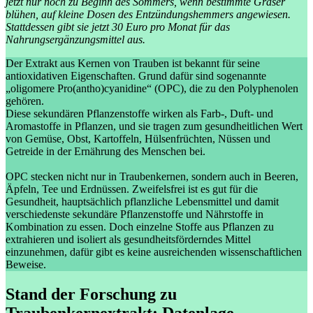
jetzt nur noch zu Beginn des Sommers, wenn bestimmte Gräser
blühen, auf kleine Dosen des Entzündungshemmers angewiesen.
Stattdessen gibt sie jetzt 30 Euro pro Monat für das
Nahrungsergänzungsmittel aus.
Der Extrakt aus Kernen von Trauben ist bekannt für seine
antioxidativen Eigenschaften. Grund dafür sind sogenannte
„oligomere Pro(antho)cyanidine“ (OPC), die zu den Polyphenolen
gehören.
Diese sekundären Pflanzenstoffe wirken als Farb-, Duft- und
Aromastoffe in Pflanzen, und sie tragen zum gesundheitlichen Wert
von Gemüse, Obst, Kartoffeln, Hülsenfrüchten, Nüssen und
Getreide in der Ernährung des Menschen bei.
OPC stecken nicht nur in Traubenkernen, sondern auch in Beeren,
Äpfeln, Tee und Erdnüssen. Zweifelsfrei ist es gut für die
Gesundheit, hauptsächlich pflanzliche Lebensmittel und damit
verschiedenste sekundäre Pflanzenstoffe und Nährstoffe in
Kombination zu essen. Doch einzelne Stoffe aus Pflanzen zu
extrahieren und isoliert als gesundheitsförderndes Mittel
einzunehmen, dafür gibt es keine ausreichenden wissenschaftlichen
Beweise.
Stand der Forschung zu
Traubenkernextrakt: Datenlage