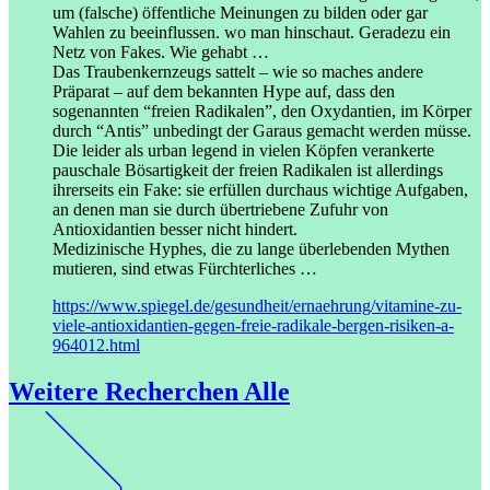
um (falsche) öffentliche Meinungen zu bilden oder gar
Wahlen zu beeinflussen.
wo man hinschaut. Geradezu ein
Netz von Fakes. Wie gehabt …
Das Traubenkernzeugs sattelt – wie so maches andere
Präparat – auf dem bekannten Hype auf, dass den
sogenannten “freien Radikalen”, den Oxydantien, im Körper
durch “Antis” unbedingt der Garaus gemacht werden müsse.
Die leider als urban legend in vielen Köpfen verankerte
pauschale Bösartigkeit der freien Radikalen ist allerdings
ihrerseits ein Fake: sie erfüllen durchaus wichtige Aufgaben,
an denen man sie durch übertriebene Zufuhr von
Antioxidantien besser nicht hindert.
Medizinische Hyphes, die zu lange überlebenden Mythen
mutieren, sind etwas Fürchterliches …
https://www.spiegel.de/gesundheit/ernaehrung/vitamine-zu-
viele-antioxidantien-gegen-freie-radikale-bergen-risiken-a-
964012.html
Weitere Recherchen
Alle