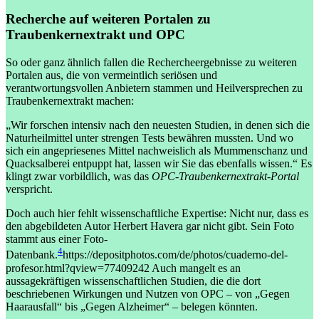
Recherche auf weiteren Portalen zu
Traubenkernextrakt und OPC
So oder ganz ähnlich fallen die Rechercheergebnisse zu weiteren
Portalen aus, die von vermeintlich seriösen und
verantwortungsvollen Anbietern stammen und Heilversprechen zu
Traubenkernextrakt machen:
„Wir forschen intensiv nach den neuesten Studien, in denen sich die
Naturheilmittel unter strengen Tests bewähren mussten. Und wo
sich ein angepriesenes Mittel nachweislich als Mummenschanz und
Quacksalberei entpuppt hat, lassen wir Sie das ebenfalls wissen.“ Es
klingt zwar vorbildlich, was das
OPC-Traubenkernextrakt-Portal
verspricht.
Doch auch hier fehlt wissenschaftliche Expertise: Nicht nur, dass es
den abgebildeten Autor Herbert Havera gar nicht gibt. Sein Foto
stammt aus einer Foto-
4
Datenbank.
https://depositphotos.com/de/photos/cuaderno-del-
profesor.html?qview=77409242
Auch mangelt es an
aussagekräftigen wissenschaftlichen Studien, die die dort
beschriebenen Wirkungen und Nutzen von OPC – von „Gegen
Haarausfall“ bis „Gegen Alzheimer“ – belegen könnten.