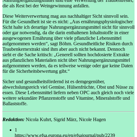
Nahrungsergänzungsmittel sind eine Verwertung der Traubentrester,
die als Rest bei der Weingewinnung anfallen.
Diese Weiterverwertung mag aus nachhaltiger Sicht sinnvoll sein.
Für die Gesundheit ist sie es nicht: „Aus ernährungsphysiologischer
Sicht halte ich derartige Nahrungsergänzungsmittel nicht für sinnvoll
oder gar notwendig, da die darin enthaltenen Inhaltsstoffe in einer
ausgewogenen Ernährung über viele pflanzliche Lebensmittel
aufgenommen werden“, sagt Böhm. Gesundheitliche Risiken durch
Traubenkernextrakt sind ihm aber auch nicht bekannt. Dennoch
sieht er die Sache kritisch: „Generell sollten hochdosierte Extrakte
aus pflanzlichen Materialien nicht über Nahrungsergänzungsmittel
aufgenommen werden, da es teilweise wenige oder gar keine Daten
für die Sicherheitsbewertung gibt.“
Sicher und gesundheitsfördernd ist es demgegenüber,
abwechslungsreich viel Gemüse, Hülsenfrüchte, Obst und Nüsse zu
essen. Diese Lebensmittel liefern neben OPC auch gleich noch viele
weitere sekundäre Pflanzenstoffe und Vitamine, Mineralstoffe und
Ballaststoffe.
Redaktion:
Nicola Kuhrt, Sigrid März, Nicole Hagen
1
https://www.efsa.europa.eu/en/efsajournal/pub/2239