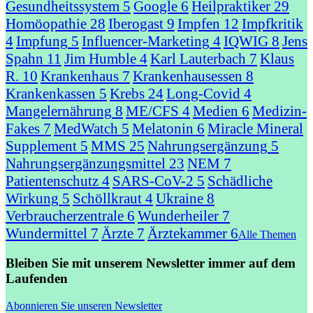
Gesundheitssystem
5
Google
6
Heilpraktiker
29
Homöopathie
28
Iberogast
9
Impfen
12
Impfkritik
4
Impfung
5
Influencer-Marketing
4
IQWIG
8
Jens
Spahn
11
Jim Humble
4
Karl Lauterbach
7
Klaus
R.
10
Krankenhaus
7
Krankenhausessen
8
Krankenkassen
5
Krebs
24
Long-Covid
4
Mangelernährung
8
ME/CFS
4
Medien
6
Medizin-
Fakes
7
MedWatch
5
Melatonin
6
Miracle Mineral
Supplement
5
MMS
25
Nahrungsergänzung
5
Nahrungsergänzungsmittel
23
NEM
7
Patientenschutz
4
SARS-CoV-2
5
Schädliche
Wirkung
5
Schöllkraut
4
Ukraine
8
Verbraucherzentrale
6
Wunderheiler
7
Wundermittel
7
Ärzte
7
Ärztekammer
6
Alle Themen
Bleiben Sie mit unserem Newsletter immer auf dem
Laufenden
Abonnieren Sie unseren Newsletter