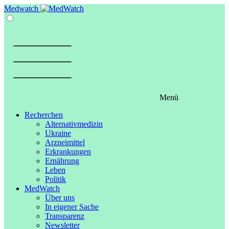
Springe
Medwatch
zum
Inhalt
Menü
Recherchen
Alternativmedizin
Ukraine
Arzneimittel
Erkrankungen
Ernährung
Leben
Politik
MedWatch
Über uns
In eigener Sache
Transparenz
Newsletter