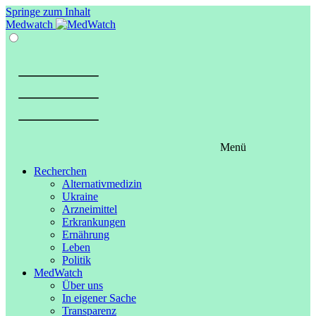
Springe zum Inhalt
Medwatch
Menü
Recherchen
Alternativmedizin
Ukraine
Arzneimittel
Erkrankungen
Ernährung
Leben
Politik
MedWatch
Über uns
In eigener Sache
Transparenz