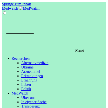
Springe zum Inhalt
Medwatch
Menü
Recherchen
Alternativmedizin
Ukraine
Arzneimittel
Erkrankungen
Ernährung
Leben
Politik
MedWatch
Über uns
In eigener Sache
Transparenz