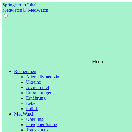
Springe zum Inhalt
Medwatch
Menü
Recherchen
Alternativmedizin
Ukraine
Arzneimittel
Erkrankungen
Ernährung
Leben
Politik
MedWatch
Über uns
In eigener Sache
Transparenz