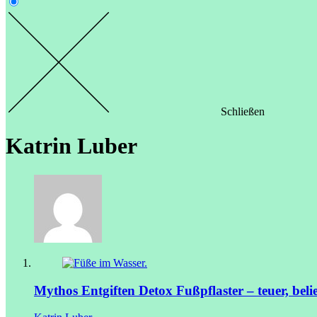
Schließen
Katrin Luber
Mythos Entgiften
Detox Fußpflaster – teuer, beli