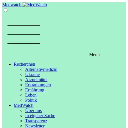
Springe
Medwatch
zum
Inhalt
Menü
Recherchen
Alternativmedizin
Ukraine
Arzneimittel
Erkrankungen
Ernährung
Leben
Politik
MedWatch
Über uns
In eigener Sache
Transparenz
Newsletter