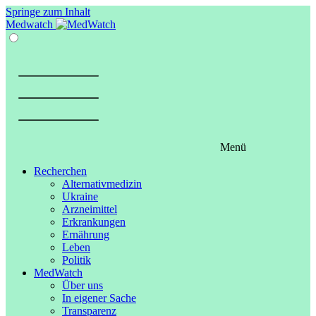
Springe zum Inhalt
Medwatch
Menü
Recherchen
Alternativmedizin
Ukraine
Arzneimittel
Erkrankungen
Ernährung
Leben
Politik
MedWatch
Über uns
In eigener Sache
Transparenz