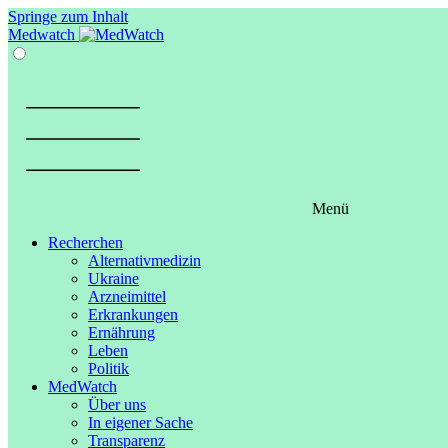
Springe zum Inhalt
Medwatch
Menü
Recherchen
Alternativmedizin
Ukraine
Arzneimittel
Erkrankungen
Ernährung
Leben
Politik
MedWatch
Über uns
In eigener Sache
Transparenz