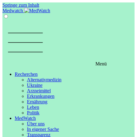
Springe zum Inhalt
Medwatch
Menü
Recherchen
Alternativmedizin
Ukraine
Arzneimittel
Erkrankungen
Ernährung
Leben
Politik
MedWatch
Über uns
In eigener Sache
Transparenz