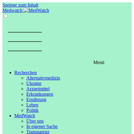
Springe zum Inhalt
Medwatch
Menü
Recherchen
Alternativmedizin
Ukraine
Arzneimittel
Erkrankungen
Ernährung
Leben
Politik
MedWatch
Über uns
In eigener Sache
Transparenz