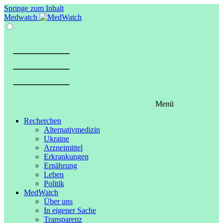
Springe zum Inhalt
Medwatch
Menü
Recherchen
Alternativmedizin
Ukraine
Arzneimittel
Erkrankungen
Ernährung
Leben
Politik
MedWatch
Über uns
In eigener Sache
Transparenz