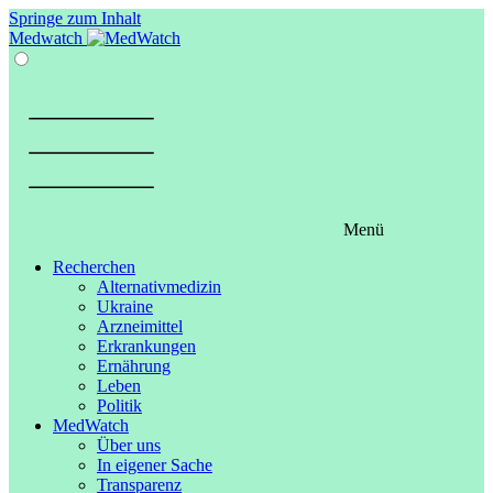
Springe zum Inhalt
Medwatch
Menü
Recherchen
Alternativmedizin
Ukraine
Arzneimittel
Erkrankungen
Ernährung
Leben
Politik
MedWatch
Über uns
In eigener Sache
Transparenz