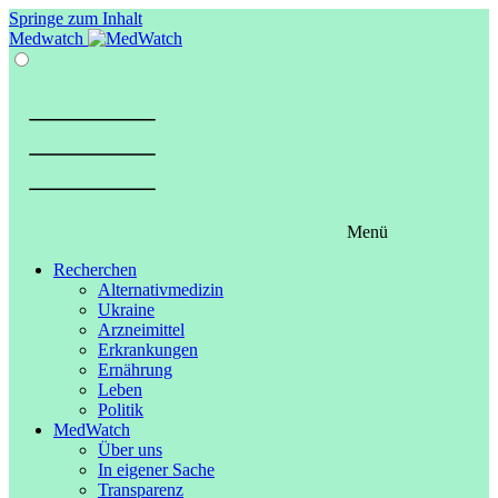
Springe zum Inhalt
Medwatch
Menü
Recherchen
Alternativmedizin
Ukraine
Arzneimittel
Erkrankungen
Ernährung
Leben
Politik
MedWatch
Über uns
In eigener Sache
Transparenz