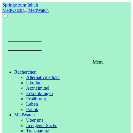
Springe zum Inhalt
Medwatch
Menü
Recherchen
Alternativmedizin
Ukraine
Arzneimittel
Erkrankungen
Ernährung
Leben
Politik
MedWatch
Über uns
In eigener Sache
Transparenz