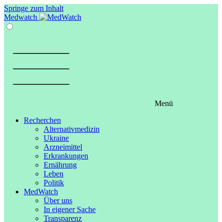
Springe zum Inhalt
Medwatch
Menü
Recherchen
Alternativmedizin
Ukraine
Arzneimittel
Erkrankungen
Ernährung
Leben
Politik
MedWatch
Über uns
In eigener Sache
Transparenz