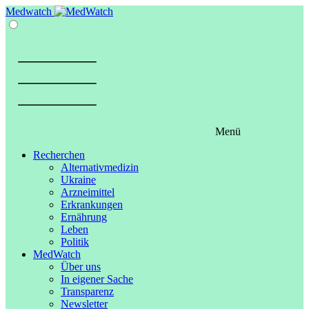
Springe
Medwatch
zum
Inhalt
Menü
Recherchen
Alternativmedizin
Ukraine
Arzneimittel
Erkrankungen
Ernährung
Leben
Politik
MedWatch
Über uns
In eigener Sache
Transparenz
Newsletter